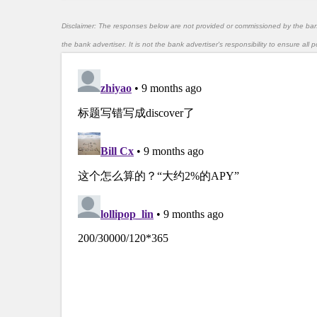
Disclaimer: The responses below are not provided or commissioned by the ba
the bank advertiser. It is not the bank advertiser's responsibility to ensure al