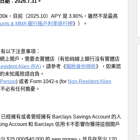
：2026.7.31。
0k，目前（2025.10）APY 是 3.90%，雖然不是最高
ccounts & MMA 銀行賬戶利率排行榜
》）。
unts 有以下注意事項：
網上開戶，需要去實體店（有些純線上銀行沒有實體店
esident Alien (RA)
，請參考《
報稅身份辨析
》，如果謊
的未知風險請自負。
Person
) 或者 Form 1042-s (for
Non-Resident Alien
的不必有任何擔憂。
已經擁有或者曾經擁有 Barclays Savings Account 的人
ng Account 和 Barclays 信用卡不影響你獲得這個開戶
5,000/$40,000 的 new money，並且存至少 120