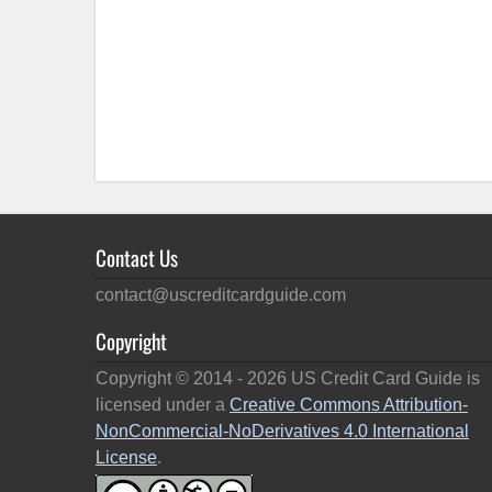
Contact Us
contact@uscreditcardguide.com
Copyright
Copyright © 2014 -
2026
US Credit Card Guide is
licensed under a
Creative Commons Attribution-
NonCommercial-NoDerivatives 4.0 International
License
.