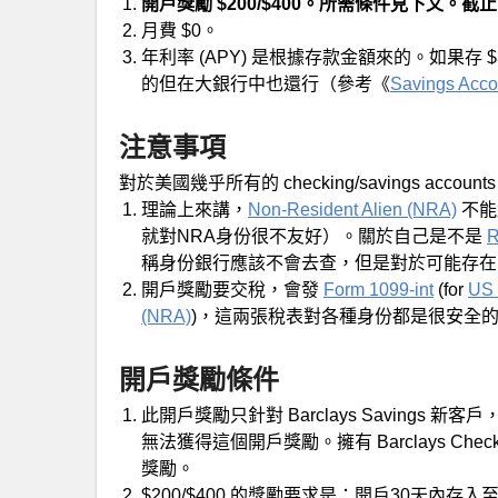
開戶獎勵 $200/$400。
所需條件見下文。截止日期
月費 $0。
年利率 (APY) 是根據存款金額來的。如果存 $3
的但在大銀行中也還行（參考《
Savings A
注意事項
對於美國幾乎所有的 checking/savings acco
理論上來講，
Non-Resident Alien (NRA)
不能
就對NRA身份很不友好）。關於自己是不是
R
稱身份銀行應該不會去查，但是對於可能存在
開戶獎勵要交稅，會發
Form 1099-int
(for
US 
(NRA)
)，這兩張稅表對各種身份都是很安全
開戶獎勵條件
此開戶獎勵只針對 Barclays Savings 新客戶，
無法獲得這個開戶獎勵。擁有 Barclays Checki
獎勵。
$200/$400 的獎勵要求是：開戶30天內存入至少 $2