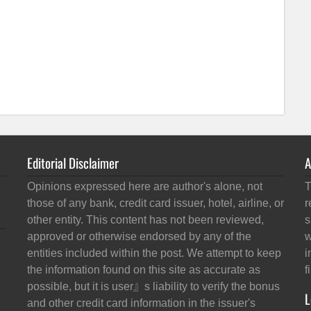
Editorial Disclaimer
A
Opinions expressed here are author's alone, not
T
those of any bank, credit card issuer, hotel, airline, or
r
other entity. This content has not been reviewed,
s
approved or otherwise endorsed by any of the
w
entities included within the post. We attempt to keep
i
the information found on this site as accurate as
f
possible, but it is user』s liability to verify the bonus
L
and other credit card information in the issuer's