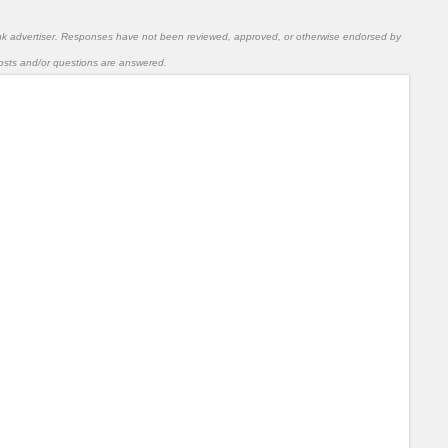
nk advertiser. Responses have not been reviewed, approved, or otherwise endorsed by
l posts and/or questions are answered.