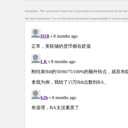
Disclaimer: The responses below are not provided or commissioned by the ba
the bank advertiser. It is not the bank advertiser's responsibility to ensure al