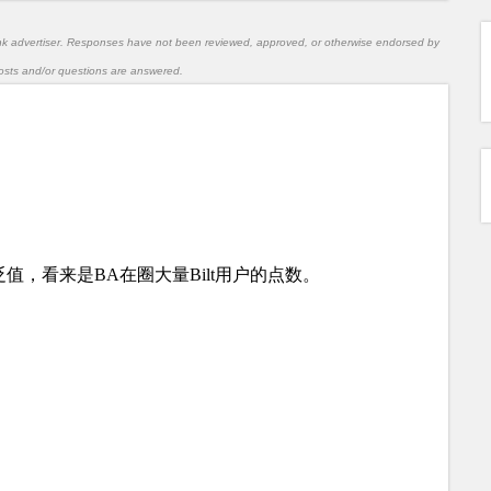
nk advertiser. Responses have not been reviewed, approved, or otherwise endorsed by
l posts and/or questions are answered.