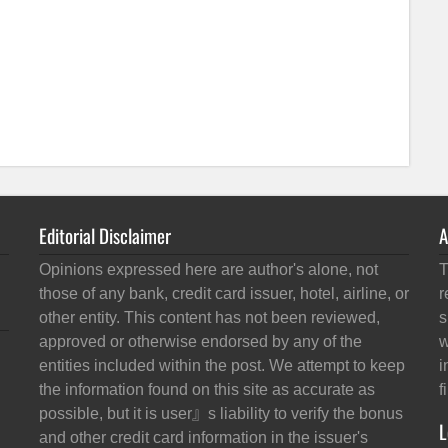
Editorial Disclaimer
A
Opinions expressed here are author's alone, not
T
those of any bank, credit card issuer, hotel, airline, or
r
other entity. This content has not been reviewed,
s
approved or otherwise endorsed by any of the
w
entities included within the post. We attempt to keep
i
the information found on this site as accurate as
f
possible, but it is user』s liability to verify the bonus
L
and other credit card information in the issuer's