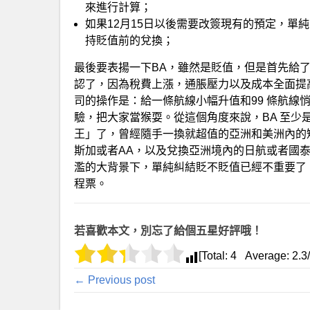
來進行計算；
如果12月15日以後需要改簽現有的預定，單
持貶值前的兌換；
最後要表揚一下BA，雖然是貶值，但是首先給
認了，因為稅費上漲，通脹壓力以及成本全面提
司的操作是：給一條航線小幅升值和99 條航線
驗，把大家當猴耍。從這個角度來說，BA 至少
王」了，曾經隨手一換就超值的亞洲和美洲內的
斯加或者AA，以及兌換亞洲境內的日航或者國泰
濫的大背景下，單純糾結貶不貶值已經不重要了
程票。
若喜歡本文，別忘了給個五星好評哦！
[Total:
4
Average:
2.3
← Previous post