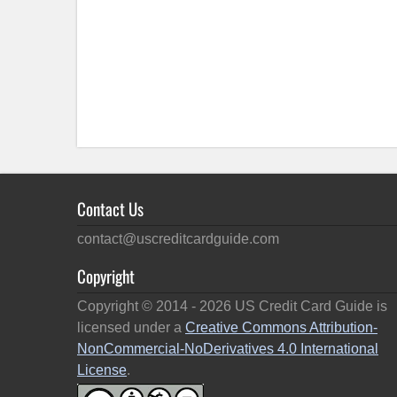
Contact Us
contact@uscreditcardguide.com
Copyright
Copyright © 2014 -
2026
US Credit Card Guide is
licensed under a
Creative Commons Attribution-
NonCommercial-NoDerivatives 4.0 International
License
.