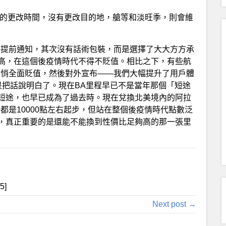
純的更改時間，沒有更改目的地，艙等和淡旺季，則會維
了提前通知，其次沒有話術包裝，而是選擇了大大方方承
高，在這個後疫情時代不得不貶值。相比之下，有些航
悄悄全面貶值，然後對外宣布——我們大幅提升了用戶體
是把話說明白了。現在BA里程早已不是當年那個「短途
短途，也早已成為了過去時。現在兌換北美境內的阿拉
都是10000點左右起步，但站在整個後疫情時代點數泛
，真正重要的是還能不能換到性價比足夠高的那一張里
/5]
Next post →