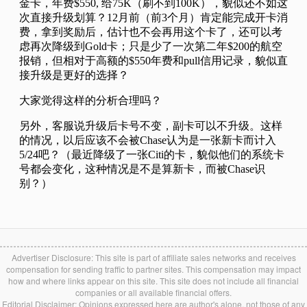
Advertiser Disclosure: This site is part of affiliate sales networks and receives
compensation for sending traffic to partner sites. This compensation may impact
how and where links appear on this site. This site does not include all financial
companies or all available financial offers.
Editorial Disclaimer: Opinions expressed here are author's alone, not those of any