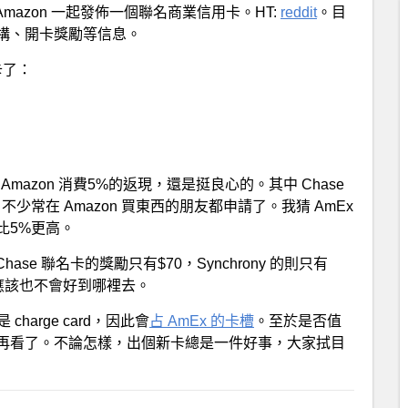
Amazon 一起發佈一個聯名商業信用卡。HT:
reddit
。目
構、開卡獎勵等信息。
卡了：
Amazon 消費5%的返現，還是挺良心的。其中 Chase
不少常在 Amazon 買東西的朋友都申請了。我猜 AmEx
比5%更高。
se 聯名卡的獎勵只有$70，Synchrony 的則只有
勵應該也不會好到哪裡去。
 charge card，因此會
占 AmEx 的卡槽
。至於是否值
再看了。不論怎樣，出個新卡總是一件好事，大家拭目