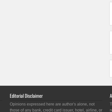
Editorial Disclaimer
A
Opinions expressed here are author's alone, not
T
those of any bank, credit card issuer, hotel, airline, or
r