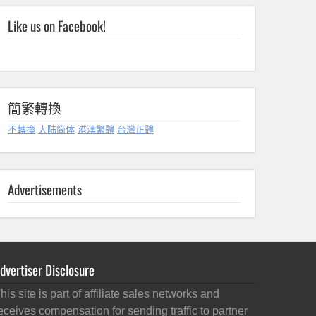
Like us on Facebook!
簡繁轉換
不轉換
大陆简体
港澳繁體
台灣正體
Advertisements
dvertiser Disclosure
his site is part of affiliate sales networks and
eceives compensation for sending traffic to partner