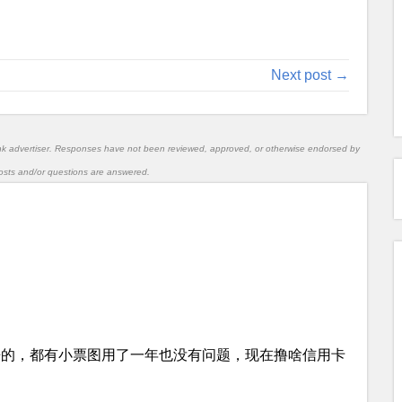
Next post →
nk advertiser. Responses have not been reviewed, approved, or otherwise endorsed by
l posts and/or questions are answered.