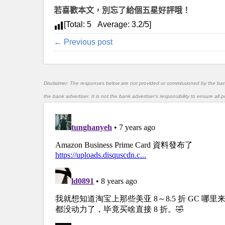
若喜歡本文，別忘了給個五星好評哦！
[Total:
5
Average:
3.2
/5]
← Previous post
Disclaimer: The responses below are not provided or commissioned by the ba
the bank advertiser. It is not the bank advertiser's responsibility to ensure al