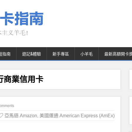
程指南
遊記&體驗
新手專區
小羊毛
最新高額開卡
合發行商業信用卡
omments
亞馬遜 Amazon
,
美國運通 American Express (AmEx)