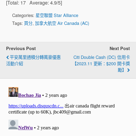
[Total:
17
Average:
4.9
/5]
Categories:
星空聯盟 Star Alliance
Tags:
買分
,
加拿大航空 Air Canada (AC)
Previous Post
Next Post
平安萬里通積分轉萬豪優惠
Citi Double Cash (DC) 信用卡
活動介紹
【2023.11 更新：$200 開卡獎
勵】