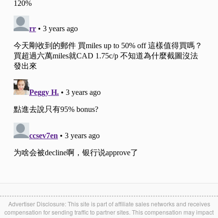
Advertiser Disclosure: This site is part of affiliate sales networks and receives
compensation for sending traffic to partner sites. This compensation may impact