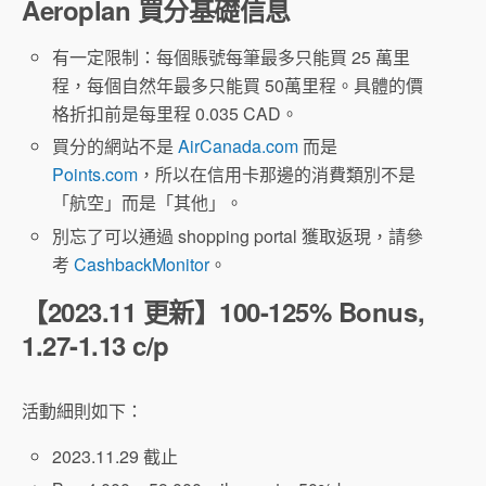
Aeroplan 買分基礎信息
有一定限制：每個賬號每筆最多只能買 25 萬里
程，每個自然年最多只能買 50萬里程。具體的價
格折扣前是每里程 0.035 CAD。
買分的網站不是
AirCanada.com
而是
Points.com
，所以在信用卡那邊的消費類別不是
「航空」而是「其他」。
別忘了可以通過 shopping portal 獲取返現，請參
考
CashbackMonitor
。
【2023.11 更新】100-125% Bonus,
1.27-1.13 c/p
活動細則如下：
2023.11.29 截止