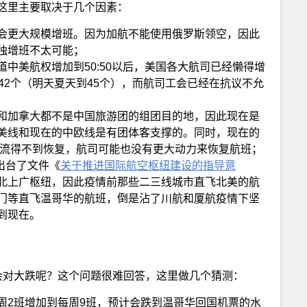
这里主要取决于几个因素：
会更大规模增班。因为加航不能使用俄罗斯领空，因此
独增班不太可能；
中美航权增加到50:50以后，美国各大航司已经懒得增
42个（明天夏天到45个），而航司工会已经在抗议不允
和加拿大都不是中国旅游团的组团目的地，因此现在是
美线和现在的中欧线是有团体客支撑的。同时，现在的
客流得不到恢复，航司可能也没有更大动力来恢复航班；
出台了文件《
关于推进国际航空枢纽建设的指导意
北上广枢纽，因此疫情前那些二三线城市直飞北美的航
门等直飞温哥华的航班，倒是沾了川航和厦航疫情下坚
到现在。
会对大跌呢？这个问题很难回答，这里做几个猜测：
周2班增加到每周9班，预计会跌到温哥华回国机票的水