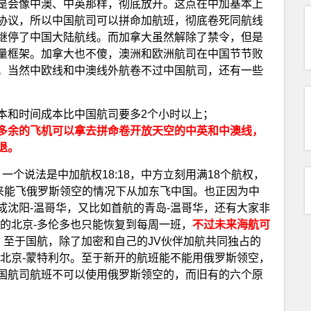
是会像中澳、中英那样，彻底放开。这点在中加基本上
协议，所以中国航司可以拼命加航班，彻底卷死同航线
继停了中国大陆航线。而加拿大虽然解除了禁令，但是
量框架。加拿大也不傻，澳洲和欧洲航司在中国节节败
。当然中欧线和中澳线外航卷不过中国航司，还有一些
本和时间成本比中国航司要多2个小时以上；
多余的飞机可以拿去拼命卷开放天空的中英和中澳线，
退。
一个说法是中加航权18:18，中方立刻用满18个航权，
未来能飞俄罗斯领空的情况下从加东飞中国。也正因为中
成沈阳-温哥华，又比如首航的青岛-温哥华，还有大家非
的北京-多伦多也只能恢复到每周一班，
不过未来海航可
。
至于国航，除了加密和自己的JV伙伴加航共同独占的
去北京-蒙特利尔。至于新开的航班能不能用俄罗斯领空，
国航司航班不可以使用俄罗斯领空的，而旧有的六个原