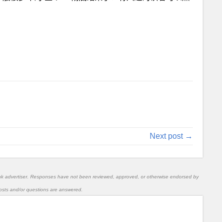
Next post →
nk advertiser. Responses have not been reviewed, approved, or otherwise endorsed by
l posts and/or questions are answered.