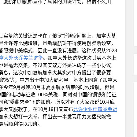
、厦航和加航都宣布了具体的加班计划，相信不久川
其实复航关键还是卡在了俄罗斯领空问题上，加拿大基
是允许等比例增班，且新增航班不得使用俄罗斯领空，
照搬中美模式，因此一直没有进展。这种状况从2023
月加拿大外长乔美兰访华
。加拿大外长访华这次其实基本上
也是毫无交集，不过其实双方还是达成了一些小协议
消息，这次中加复航加拿大其实对中方提出了很多要
等航权等；中方出于中加大局考量，基本上同意了加拿大
在今年9月最晚10月末夏季航季结束的时候增航，但是
国的电动车征收100%关税，同时对中国的钢铁和铝征
同意“委曲求全”下的加班。所以才有了大家都说10月底
大又服软了，在10月19日又宣布
允许企业申请减免对
加拿大想打一大拳，挥出去一半发现用力太猛只能撤
最后顺利得以加班。