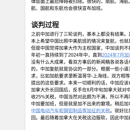
律层面上最后障碍被扫除。很快的，南航、海航
航、国航和东航也会很快宣布加班。
谈判过程
之前中加进行了三轮谈判，基本上都没有结果。
本上希望中国比照中美航班的情况来复航，也就
但是中国觉得加拿大作为主权国家，中加谈判不能
年初一直持续到了2024年中，直到
2024年7
没有什么大成果，看双方事后的新闻稿各说各话
的，中加复航就是协议的一部分。根据一些小道
求，比如加航要求垄断温哥华-上海线，双方相
提出的这些要求。本来一切顺利的话，中加应该
加拿大外长回国后，反手在8月中旬加拿大就对中
收25%关税，中国当然对此颇为不满，所以不再
中加要加班，但是就是加不出来的窘境。稍后加拿
中国电动汽车和钢铝制品等加征的关税
。就好比
回。最后随着加拿大在关税这边服软，因此中加