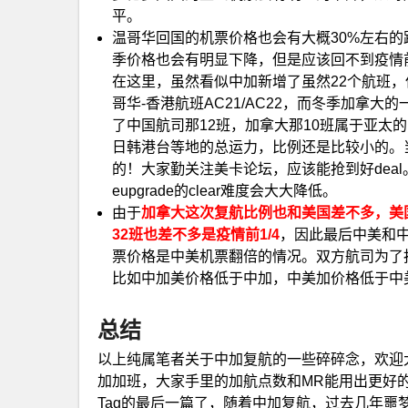
平。
温哥华回国的机票价格也会有大概30%左右的
季价格也会有明显下降，但是应该回不到疫情前
在这里，虽然看似中加新增了虽然22个航班
哥华-香港航班AC21/AC22，而冬季加拿
了中国航司那12班，加拿大那10班属于亚太
日韩港台等地的总运力，比例还是比较小的。当
的！大家勤关注美卡论坛，应该能抢到好dea
eupgrade的clear难度会大大降低。
由于
加拿大这次复航比例也和美国差不多，美国
32班也差不多是疫情前1/4
，因此最后中美和
票价格是中美机票翻倍的情况。双方航司为了
比如中加美价格低于中加，中美加价格低于中
总结
以上纯属笔者关于中加复航的一些碎碎念，欢迎
加加班，大家手里的加航点数和MR能用出更好的
Tag的最后一篇了，随着中加复航，过去几年噩