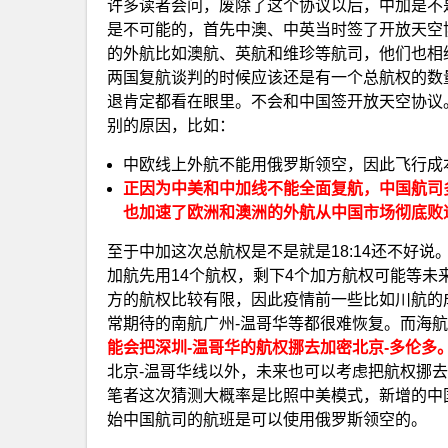
许多读者会问，废除了这个协议以后，中加是不
是不可能的，首先中澳、中英当时签了开放天空
的外航比如澳航、英航和维珍等航司，他们也相
两国复航谈判的时候应该还是有一个总航权的数
退肯定都看在眼里。不会和中国签开放天空协议
别的原因，比如：
中欧线上外航不能用俄罗斯领空，因此飞行成
正因为中美和中加线不能全面复航，中国航司
也加速了欧洲和澳洲的外航从中国市场彻底败
至于中加这次总航权是不是就是18:14还不好说。
加航先用14个航权，剩下4个加方航权可能等
方的航权比较有限，因此疫情前一些比如川航的
常期待的南航广州-温哥华等都很难恢复。而海航
能会把深圳-温哥华的航权挪去加密北京-多伦多
北京-温哥华线以外，未来也可以考虑把航权挪
笔者这次猜测大概率是比照中美模式，新增的中
始中国航司的航班是可以使用俄罗斯领空的。