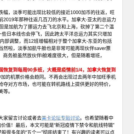
跌幅，淡季可能出现比较低的接近1000加币的往返，旺
2019年那种往返几百刀的水平。加拿大-亚太的总运力
，但是加航为了挪运力去飞北京和上海，砍掉了第二个温
大的一些日本线也会停飞，因此跨太平洋总运力其实只增加
的内部调整，而12班增幅相对于整个加拿大-东亚的包括
然啦，淡季加航牛舱也是非常可能再现伙伴saver票
l。商务舱虽然放伙伴I舱难度很大，但是随着增班，
恢复到每周90多班，大概是疫情前1/4，加拿大恢复到
中加的机票价格会趋同。不再会出现过去两年中加旺季机
抢夺对方市场，也可能在转机路线上提供更好的特价，
美等。
大家留言讨论或者去
美卡论坛专贴讨论
。也希望随着中
价值！最后，本文可能是“新冠疫情下禁令和航线特辑”
梦般很多年的“五个一”彻底结束了！有兴趣的读者可以点