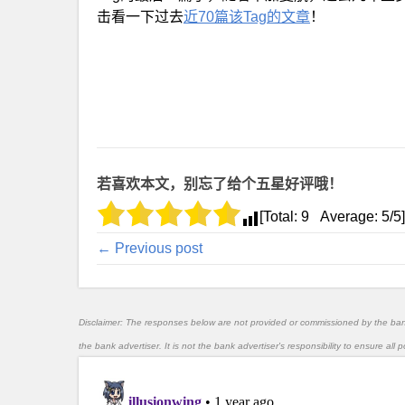
击看一下过去
近70篇该Tag的文章
！
若喜欢本文，别忘了给个五星好评哦！
[Total:
9
Average:
5
/5]
← Previous post
Disclaimer: The responses below are not provided or commissioned by the ba
the bank advertiser. It is not the bank advertiser's responsibility to ensure al