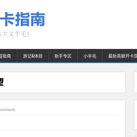
程指南
游记&体验
新手专区
小羊毛
最新高额开卡
望
Comments