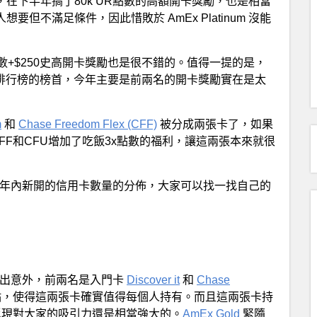
，在下半年搞了80k UR點數的高額開卡獎勵，也是相當
要但不滿足條件，因此惜敗於 AmEx Platinum 沒能
R點數+$250史高開卡獎勵也是很不錯的。值得一提的是，
數量最多排行榜的榜首，今年主要是前兩名的開卡獎勵實在是太
m
和
Chase Freedom Flex (CFF)
被分成兩張卡了，如果
CFF和CFU增加了吃飯3x點數的福利，讓這兩張本來就很
0年內新開的信用卡數量的分佈，大家可以找一找自己的
不出意外，前兩名是入門卡
Discover it
和
Chase
點，使得這兩張卡確實值得每個人持有。而且這兩張卡持
返現對大家的吸引力還是相當強大的。
AmEx Gold
緊隨