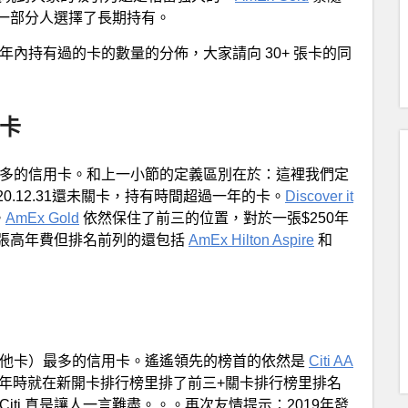
一部分人選擇了長期持有。
年內持有過的卡的數量的分佈，大家請向 30+ 張卡的同
用卡
多的信用卡。和上一小節的定義區別在於：這裡我們定
020.12.31還未關卡，持有時間超過一年的卡。
Discover it
。
AmEx Gold
依然保住了前三的位置，對於一張$250年
張高年費但排名前列的還包括
AmEx Hilton Aspire
和
其他卡）最多的信用卡。遙遙領先的榜首的依然是
Citi AA
9年時就在新開卡排行榜里排了前三+關卡排行榜里排名
iti 真是讓人一言難盡。。。再次友情提示：2019年發