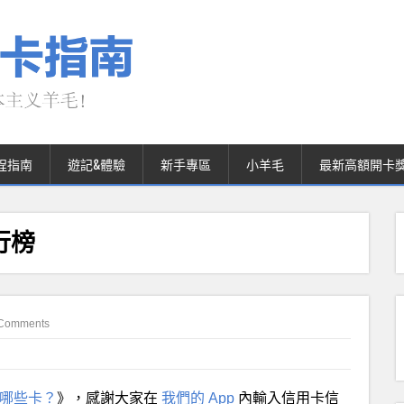
程指南
遊記&體驗
新手專區
小羊毛
最新高額開卡
行榜
Comments
了哪些卡？
》，感謝大家在
我們的 App
內輸入信用卡信