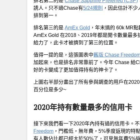
排名第二的是
Chase Sapphire Preferred (CSP)
誘人。只不過Chase有
5/24規則
，因此估計不少人想
排到第一。
排名第三的是
AmEx Gold
，年末搞的 60k M
AmEx Gold 在2018、2019年都是開卡
給力了，此卡才被擠到了第三的位置。
值得一提的是，這張圖表中
舊版 Chase Freedo
加起來，也是排名非常靠前了。今年 Chase 給
好的卡變成了更加值得持有的神卡了。
上圖右半部分畫出了所有參與調查的用戶在202
百分位是多少~
2020年持有數量最多的信用卡
接下來我們看一下2020年內持有過的信用卡。
Freedom
，門檻低，無年費，5%季度返現的特
有人數佔比都已經大於50%了，可見無年費5%