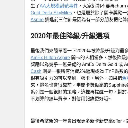
生了
AA大規模封號事件
，大家近期不要再chur
Gold Delta SkyMiles
，也是屬於除了開卡獎勵一
Aspire
排進前三估計是因為有一部分朋友把他降級成
2020年最佳降級/升級選項
最後我們來簡單看一下2020年被降級/升級到最
AmEx Hilton Aspire
開卡的人相當多，然後降級
獎勵以為幾乎一無是處的 AmEx Delta Gold 或 Am
Cash
則是一張所有消費2%返現或2x TYP點
很有吸引力的可以常刷一張卡。另外，如果把
舊版
來，排名也會很靠前，申開卡獎勵高的Sapphir
系列是一個很好的策略。這裡再提醒一句，對於
不划算的無年費卡，對信用記錄更好哦~
最後希望新的一年會出現更多新卡新史高offer