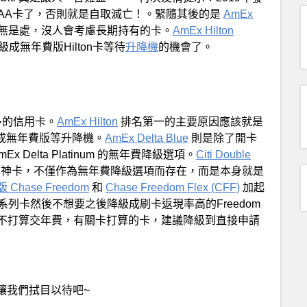
n AA卡了，否則就是自取滅亡！。緊隨其後的是
AmEx
無是處，沒人會考慮長期持有的卡。
AmEx Hilton
無年費版Hilton卡等待
升降機
的機會了。
多的信用卡。
AmEx Hilton
排名第一的主要原因應該就是
成無年費版等升降機。
AmEx Delta Blue
則是除了開卡
Ex Delta Platinum 的無年費降級選項。
Citi Double
數的神卡，不僅作為無年費降級選項而存在，而是本身就是
 Chase Freedom
和
Chase Freedom Flex (CFF)
加起
e系列卡然後不想要之後降級成刷卡返現率高的Freedom
不打算交年費，有關卡打算的卡，建議降級到直接申請
，讓我們拭目以待吧~