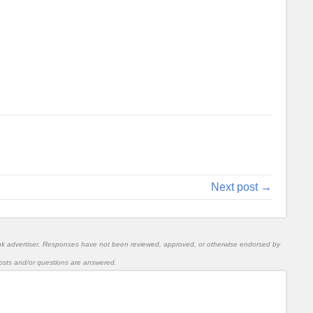
Next post →
nk advertiser. Responses have not been reviewed, approved, or otherwise endorsed by
l posts and/or questions are answered.