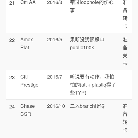
Citi AA
2016/3
错过loophole的伤心
准
21
事
备
转
卡
Amex
2016/5
果断没犹豫怒申
准
22
Plat
public100k
备
关
卡
Citi
2016/7
听说要有动作，我怕
23
Prestige
怕的(att + plastiq攒了
些TYP)
Chase
2016/10
二入branch所得
准
24
CSR
备
转
卡