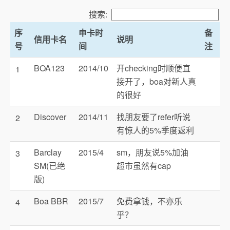
搜索:
序
申卡时
备
信用卡名
说明
号
间
注
BOA123
2014/10
开checking时顺便直
1
接开了，boa对新人真
的很好
Discover
2014/11
找朋友要了refer听说
2
有惊人的5%季度返利
Barclay
2015/4
sm，朋友说5%加油
3
SM(已绝
超市虽然有cap
版)
Boa BBR
2015/7
免费拿钱，不亦乐
4
乎？