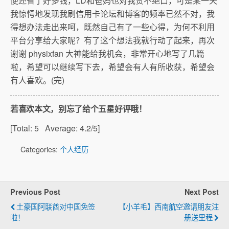
便还省了好多钱，LD和爸妈也对我赞不绝口，可是某一天
我惊愕地发现我刷信用卡论坛和博客的频率已然不对，我
得想办法走出来呵，既然自己有了一些心得，为何不利用
平台分享给大家呢？有了这个想法我就行动了起来，再次
谢谢 physixfan 大神能给我机会，非常开心地写了几篇
啦，希望可以继续写下去，希望会有人有所收获，希望会
有人喜欢。(完)
若喜欢本文，别忘了给个五星好评哦！
[Total:
5
Average:
4.2
/5]
Categories:
个人经历
Previous Post
Next Post
土豪国阿联酋对中国免签
【小羊毛】西南航空邀请朋友注
啦！
册送里程