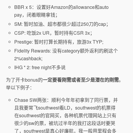
BBR x 5：设置好Amazon的allowance和auto
pay，闭着眼睛拿钱；
SM: 暂时加油、超市都很少超过250刀的cap；
CSP: 吃饭2x UR，暂时持有CSR 3x；
Prestige: 暂时打算长期持有，旅游3x TYP;
Fidelity Rewards: 没有category额外返利的刷这个
2%cashback;
IHG * 2: free night不多说
为了开卡bonus的
一定要看刚需或者至少是潜在的刚需
。
举以下例子：
Chase SW两张：顺利今年年初拿到了同行票，并
且我要常飞southwest看LD，southwest的机票得
在southwest的官网买，各种机票代理网站上只有
很少的sw的票，被坑过半年的我打这段话时要哭
了，southwest是真心好廉航，我一般用里程会多