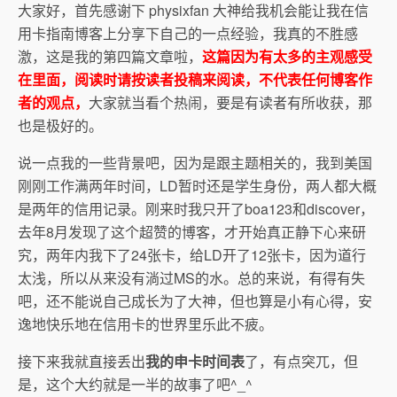
大家好，首先感谢下 physixfan 大神给我机会能让我在信
用卡指南博客上分享下自己的一点经验，我真的不胜感
激，这是我的第四篇文章啦，
这篇因为有太多的主观感受
在里面，阅读时请按读者投稿来阅读，不代表任何博客作
者的观点，
大家就当看个热闹，要是有读者有所收获，那
也是极好的。
说一点我的一些背景吧，因为是跟主题相关的，我到美国
刚刚工作满两年时间，LD暂时还是学生身份，两人都大概
是两年的信用记录。刚来时我只开了boa123和discover，
去年8月发现了这个超赞的博客，才开始真正静下心来研
究，两年内我下了24张卡，给LD开了12张卡，因为道行
太浅，所以从来没有淌过MS的水。总的来说，有得有失
吧，还不能说自己成长为了大神，但也算是小有心得，安
逸地快乐地在信用卡的世界里乐此不疲。
接下来我就直接丢出
我的申卡时间表
了，有点突兀，但
是，这个大约就是一半的故事了吧^_^