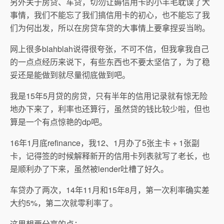
另外关于房贷、车贷，切勿让薅信用卡的小羊毛耽误了大
事情，我们不能忘了我们搞信用卡的初心，也不能忘了我
们为何出发，所以在房贷车贷的大事情上要拿捏妥当哟。
网上很多blahblah说得很夸张，不可不信，但我拿我自己
的一点点经历来说下，有些东西也不要太坚信了，为了稳
妥还是能做到就尽量彻底做到吧。
我是15年5月贷的房贷，只有半年的信用记录就有惊无险
地办下来了，利率也还算行，虽然贷的钱比较少啦，但也
算是一个有点惊艳的dp吧。
16年1月底refinance，我12、1月办了5张主卡 + 1张副
卡，记得签的时候解释新开的信用卡列表就写了老长，也
是顺利办了下来，虽然被lender吐槽了好久。
车贷办了两次，14年11月和15年8月，第一次利率确实差
大约5%，第二次就零利率了。
这里想要分享的点：