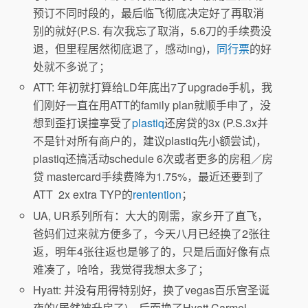
预订不同时段的，最后临飞彻底决定好了再取消
别的就好(P.S. 有次我忘了取消，5.6刀的手续费没
退，但里程居然彻底退了，感动ing)，
同行票
的好
处就不多说了；
ATT: 年初就打算给LD年底出7了upgrade手机，我
们刚好一直在用ATT的family plan就顺手申了，没
想到歪打误撞享受了
plastiq
还房贷的3x (P.S.3x并
不是针对所有商户的，建议plastiq先小额尝试)，
plastiq还搞活动schedule 6次或者更多的房租／房
贷 mastercard手续费降为1.75%，最近还要到了
ATT 2x extra TYP的
rentention
；
UA, UR系列所有：大大的刚需，家乡开了直飞，
爸妈们过来就方便多了，今天八月已经换了2张往
返，明年4张往返也是够了的，只是后面好像有点
难凑了，哈哈，我觉得我想太多了；
Hyatt: 并没有用得特别好，换了vegas百乐宫圣诞
夜的(居然被升房了)，后面换了Hyatt Carmel