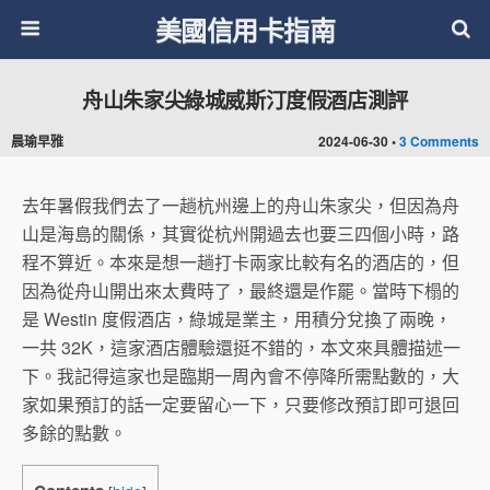
美國信用卡指南
舟山朱家尖綠城威斯汀度假酒店測評
晨瑜早雅
2024-06-30 •
3 Comments
去年暑假我們去了一趟杭州邊上的舟山朱家尖，但因為舟
山是海島的關係，其實從杭州開過去也要三四個小時，路
程不算近。本來是想一趟打卡兩家比較有名的酒店的，但
因為從舟山開出來太費時了，最終還是作罷。當時下榻的
是 Westin 度假酒店，綠城是業主，用積分兌換了兩晚，
一共 32K，這家酒店體驗還挺不錯的，本文來具體描述一
下。我記得這家也是臨期一周內會不停降所需點數的，大
家如果預訂的話一定要留心一下，只要修改預訂即可退回
多餘的點數。