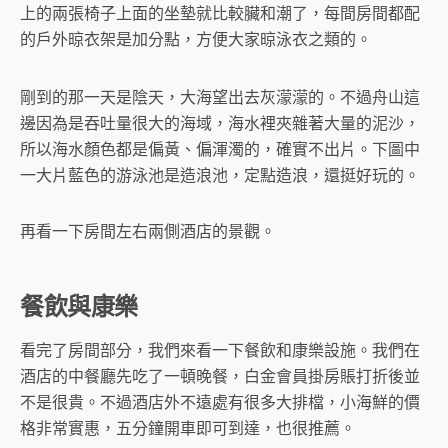
上的兩張椅子上面的坐墊就比較臟和潮了，每間房間都配
的戶外晾衣架是加分點，方便大家晾泳衣之類的。
剛到的那一天是陰天，大海望出去灰濛濛的。不過舟山這
邊因為是吞吐量很大的海域，海水裡夾雜著大量的泥沙，
所以海水顏色都是偏黃、偏渾濁的，確實不出片。下圖中
一大片藍色的游泳池是造浪池，定點造浪，還挺好玩的。
再看一下房間左右兩側酒店的景觀。
餐飲與康樂
看完了房間部分，我們來看一下餐飲和康樂設施。我們在
酒店的中餐廳先吃了一頓晚餐，白金會員掛房賬打折後並
不是很貴。不過酒店外不遠處有很多大排檔，小海鮮的價
格非常實惠，五分鐘開車即可到達，也很推薦。