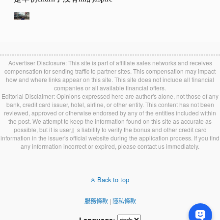
Advertiser Disclosure: This site is part of affiliate sales networks and receives
compensation for sending traffic to partner sites. This compensation may impact
how and where links appear on this site. This site does not include all financial
companies or all available financial offers.
Editorial Disclaimer: Opinions expressed here are author's alone, not those of any
bank, credit card issuer, hotel, airline, or other entity. This content has not been
reviewed, approved or otherwise endorsed by any of the entities included within
the post. We attempt to keep the information found on this site as accurate as
possible, but it is user』s liability to verify the bonus and other credit card
information in the issuer's official website during the application process. If you find
any information incorrect or expired, please contact us immediately.
Back to top
服務條款
|
隱私條款