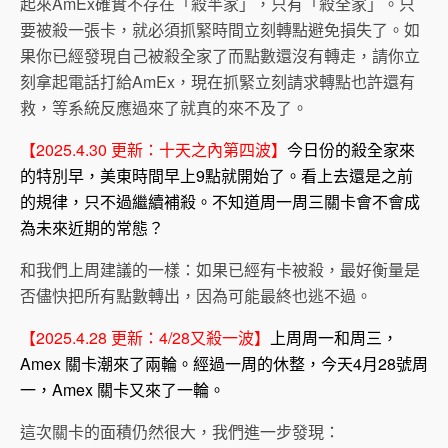
起來AmEx確實不存在「殺半家」，只有「殺全家」。只
要被殺一張卡，就必須抓緊時間立刻轉點避免損失了。如
果你已經發現自己被殺全家了而點數還沒有轉走，請你立
刻拿起電話打給AmEx，現在抓緊立刻請求轉點也許還有
救，等系統反應過來了就真的來不及了。
【2025.4.30 更新：十天之內第四波】
今日份的殺全家來
的特別早，美東時間早上9點就開始了。看上去還是之前
的規律，只不過繼續補殺。不知道周一周三關卡會不會成
為未來近期的常態？
和我們上周建議的一樣：如果已經有卡被殺，最好衡量是
否儘快把所有點數轉出，因為可能最終也逃不過。
【2025.4.28 更新：4/28又殺一波】
上周周一和周三，
Amex 關卡潮來了兩輪。經過一周的休整，今天4月28號周
一，Amex 關卡又來了一輪。
這次關卡的面積仍然很大，我們進一步發現：