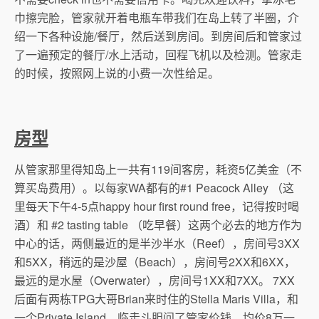
巾擦完脸，管家就开着电瓶车带我们在岛上转了半圈，介
绍一下各种设施/餐厅，然后送到房间。到房间后和管家过
了一遍预定的餐厅/水上活动，回程飞机以及检测。管家走
的时候，按照网上说的小费一次性给足。
房型
从管家那里得知岛上一共有119间客房，耗资5亿美金（不
算买岛费用）。以每家WA都有的#1 Peacock Alley （这
里每天下午4-5点happy hour first round free，记得按时喝
酒）和 #2 tasting table （吃早餐）这两个必去的地方作为
中心的话，两侧最近的是半沙半水（Reef），房间号3XX
和5XX，稍远的是沙屋（Beach），房间号2XX和6XX，
最远的是水屋（Overwater），房间号1XX和7XX。 7XX
后面有两栋TPG大哥Brian来时住的Stella Maris Villa，和
一个Private Island，临走斗胆问了管家价钱，均价8万一