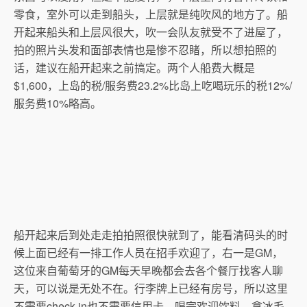
零食，室外可以走到船头，上层就是纯吹风的地方了。船
开起来船头和上层风很大，吹一会队友就受不了进屋了，
拍的照片头发和面部表情也是惨不忍睹，所以想拍照的
话，建议在船开起来之前搞定。两个人船费大概是
$1,600，上岛的税/服务费23.2%比岛上吃喝玩乐的税12%/
服务费10%略高。
船开起来后到处走走拍拍照很快就到了，能看清码头的时
候上面已经有一排工作人员在招手欢迎了，右一是GM，
这位来自葡萄牙的GM每天早晚都会去各个餐厅找客人聊
天，可以说是无处不在。行李牌上已经有房号，所以这里
不需要check in也不需要信用卡。喝完欢迎饮料，拿冰毛