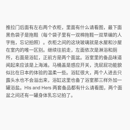
推拉门后面有左右两个衣柜，里面有什么请看图，最下面
黑色袋子是拖鞋（每个袋子里有一双棉拖鞋一双草编的人
字拖，忘记拍照）。衣柜之间的这块玻璃就是水屋和沙屋
在室内的唯一区别。继续往前走，左面依次是淋浴和厕
所，右面是浴缸，正前方是两个面盆。浴室里的备品味道
闻起来应该是上海滩。马桶盖是感应开关，洗屁屁功能貌
似比在日本的体验的温柔一些。浴缸很大，两个人进去只
露头水也不会溢出来，浴缸这里也备了浴室那三样外加一
罐浴盐。His and Hers 两套备品都有什么请看图，两个面
盆之间还有一罐身体乳忘记拍了。