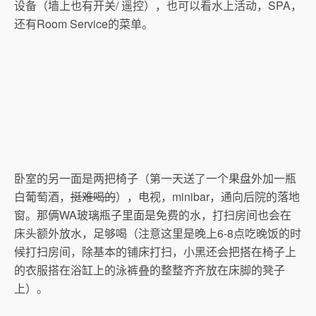
设备（墙上也有开关/ 遥控），也可以看水上活动，SPA，
还有Room Service的菜单。
卧室的另一面是两把椅子（第一天送了一个果盘外加一瓶
白葡萄酒，
挺难喝的
），电视，minibar，通向后院的落地
窗。那俩WA玻璃瓶子里面是免费的水，打扫房间也会在
床头额外放水，足够喝（注意这里是晚上6-8点吃晚饭的时
候打扫房间，除基本的铺床打扫，小黑还会把搭在椅子上
的衣服搭在浴缸上的泳裤叠的整整齐齐放在床脚的凳子
上）。