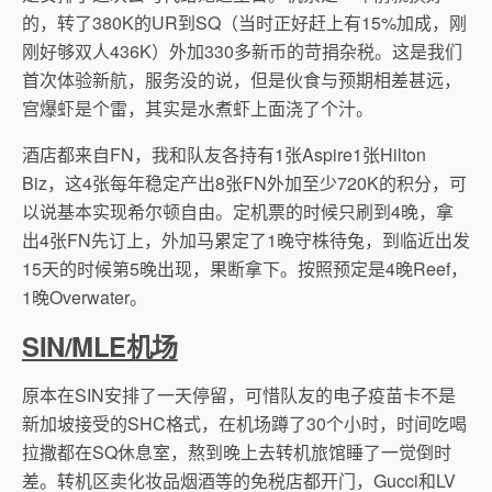
的，转了380K的UR到SQ（当时正好赶上有15%加成，刚
刚好够双人436K）外加330多新币的苛捐杂税。这是我们
首次体验新航，服务没的说，但是伙食与预期相差甚远，
宫爆虾是个雷，其实是水煮虾上面浇了个汁。
酒店都来自FN，我和队友各持有1张Aspire1张Hilton
Biz，这4张每年稳定产出8张FN外加至少720K的积分，可
以说基本实现希尔顿自由。定机票的时候只刷到4晚，拿
出4张FN先订上，外加马累定了1晚守株待兔，到临近出发
15天的时候第5晚出现，果断拿下。按照预定是4晚Reef，
1晚Overwater。
SIN/MLE机场
原本在SIN安排了一天停留，可惜队友的电子疫苗卡不是
新加坡接受的SHC格式，在机场蹲了30个小时，时间吃喝
拉撒都在SQ休息室，熬到晚上去转机旅馆睡了一觉倒时
差。转机区卖化妆品烟酒等的免税店都开门，Gucci和LV