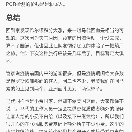
PCR检测的价钱是是$70/人。
总结
回到家发现希尔顿积分大涨，来一趟马代回血是相当的可
观的。这次因为天气原因，预定的出海活动一个没去成，
算不了圆满，但也因此让队友彻彻底底的体验了一把躺尸
之旅。估计下次这种旅行应该是几年后了，目标暂定大溪
地。
管家说疫情前国内来的游客很多，但是疫情期间绝大多数
是俄罗斯欧洲那面的客人，阿三也不少，老美我们在回马
累的船上见到两个，亚洲面孔见到了两伙棒子。
马代同样也是小费国家，但却不像美国这面，大家都懂不
说了。马代的工作人员一定会提供更优质或者额外的服务
让客人给的小费不白给（以及接下来继续给），所以我们
很开心的在10%服务费基础上额外给了不少小费。这里的
小黑都很淳朴，给多给少他们都会很开心的接受并由衷的