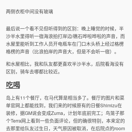
两侧衣柜中间没有玻璃
最后说一个看不见但听得到的区别：晚上睡觉的时候，半
沙半水里得听一宿海浪拍打岸边/礁石哗啦哗啦的声音，而
水屋里能听到工作人员开电瓶车在门口木头桥上经过格楞
格楞的声音（比浪拍岸的声音大，但是不会听一宿）。
和水屋相比，我和队友都更喜欢半沙半水，后院看海没有
区别，骑车去哪都比较近。
吃喝
岛上有11个餐厅，在马代算是相当多了。餐厅的图片和菜
单官网上都能找到，我们来的时候原有的日餐Shimizu在
装修，据GM说会变成Zuma，计划年底前完工；鸟笼子那
个Terra网上看到一些负面评论，但的确很特别，本来定的
去那里给队友过生日，天气原因被取消，在后院点的room