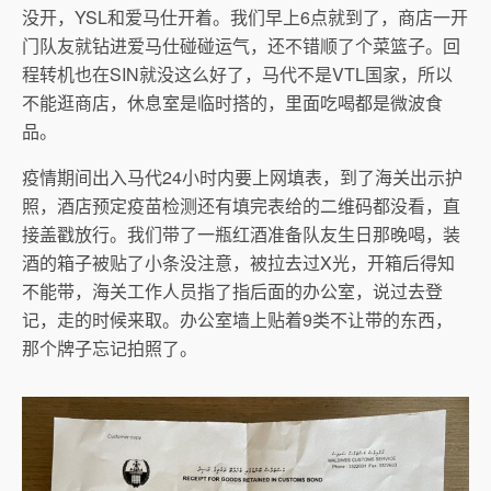
没开，YSL和爱马仕开着。我们早上6点就到了，商店一开
门队友就钻进爱马仕碰碰运气，还不错顺了个菜篮子。回
程转机也在SIN就没这么好了，马代不是VTL国家，所以
不能逛商店，休息室是临时搭的，里面吃喝都是微波食
品。
疫情期间出入马代24小时内要上网填表，到了海关出示护
照，酒店预定疫苗检测还有填完表给的二维码都没看，直
接盖戳放行。我们带了一瓶红酒准备队友生日那晚喝，装
酒的箱子被贴了小条没注意，被拉去过X光，开箱后得知
不能带，海关工作人员指了指后面的办公室，说过去登
记，走的时候来取。办公室墙上贴着9类不让带的东西，
那个牌子忘记拍照了。