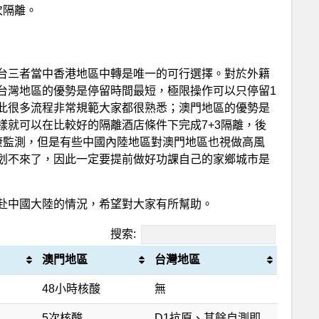
次隔離。
台三者當中香港地區中轉是唯一的可行選擇。對於外籍
台灣地區的優勢是停留時間最短，極限操作可以只停留1
此很多流程非常規範大家都很熟悉；澳門地區的優勢是
樣就可以在比較好的隔離酒店條件下完成7+3隔離，後
康監測，但是有些中國內陸地區對澳門地區也視做高風
划不來了，因此一定要提前做好功課自己的家鄉城市是
赴中國大陸的情況，希望對大家有所幫助。
搜索:
澳門地區
台灣地區
48小時核酸
無
5次核酸
D1抗原、其餘自測即