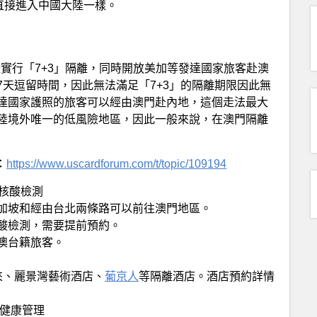
直接進入中國大陸一樣。
樣實行「7+3」隔離，同時開放美加等發達國家旅客赴澳
天逗留時間，因此無法滿足「7+3」的隔離期限因此無
達國家護照的旅客可以經由澳門赴內地，這個走法最大
陸境外唯一的低風險地區，因此一般來說，在澳門隔離
：
https://www.uscardforum.com/t/topic/109194
核酸檢測
加坡和經由台北兩條路可以前往澳門地區。
酸檢測，需要提前預約。
澳台籍旅客。
來、麗景灣藝術酒店、
葡京人
等隔離酒店。酒店預約詳情
天健康管理