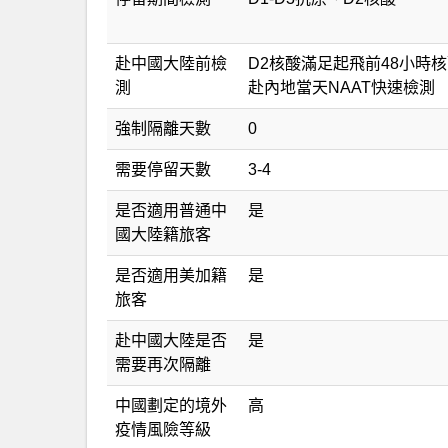
赴中國大陸前檢
D2核酸滿足起飛前48小時
測
赴內地當天NAAT快速檢測
強制隔離天數
0
需要停留天數
3-4
是否適用普通中
是
國大陸籍旅客
是否適用美加籍
是
旅客
赴中國大陸是否
是
需要再次隔離
中國劃定的境外
高
疫情風險等級