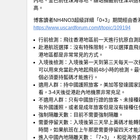
內地、金巴前往珠海等地、驛站抽籤前往深圳這
高。
博客讀者NH4NO3超級詳細「0+3」期間經由
https://www.uscardforum.com/t/topic/109194
行前檢測：飛往香港地區前一天進行抗原自測
赴港航班選擇：沒有特殊限制，可以選擇直飛
港地區都是非常常見的方式。
入境後檢測：入境後第一天到第三天每天一次抗
可以用來充當赴內地起飛前48小時的檢測。最後
個必須要持藍碼才能進行。
適用人群：持中國護照旅客，美加等發達國家
看，3-4天後從港赴內地機票非常充足。
不適用人群：只有中國旅行證的旅客、未接種
有外國護照，或者是成年旅客但是沒有接種任
強制隔離天數：目前不需要強制隔離。
需要停留天數：入境後第三天早上黃碼才能轉
時間，如果航班在上午那麼需要停留四天才能
進入中國內地隔離天數：「7+3」，和從海外