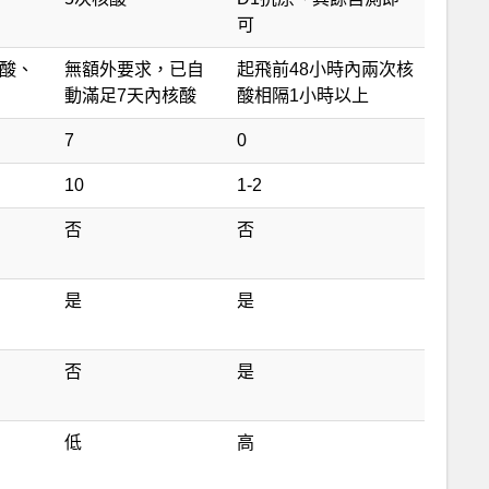
可
核酸、
無額外要求，已自
起飛前48小時內兩次核
動滿足7天內核酸
酸相隔1小時以上
7
0
10
1-2
否
否
是
是
否
是
低
高