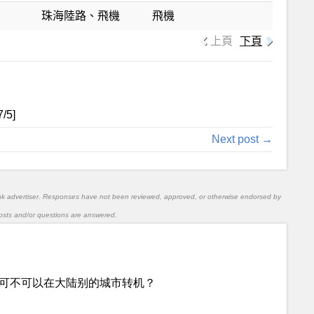
珠海陸路、飛機
飛機
上頁
下頁
7
/5]
Next post →
nk advertiser. Responses have not been reviewed, approved, or otherwise endorsed by
l posts and/or questions are answered.