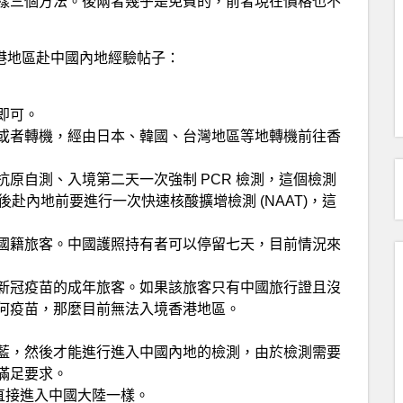
樣三個方法。後兩者幾乎是免費的，前者現在價格也不
香港地區赴中國內地經驗帖子：
即可。
或者轉機，經由日本、韓國、台灣地區等地轉機前往香
原自測、入境第二天一次強制 PCR 檢測，這個檢測
赴內地前要進行一次快速核酸擴增檢測 (NAAT)，這
國籍旅客。中國護照持有者可以停留七天，目前情況來
新冠疫苗的成年旅客。如果該旅客只有中國旅行證且沒
何疫苗，那麼目前無法入境香港地區。
藍，然後才能進行進入中國內地的檢測，由於檢測需要
滿足要求。
直接進入中國大陸一樣。