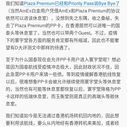
我们知道
Plaza Premium已经和Priority Pass说Bye Bye了
（当然AmEx白金用户凭借AmEx和Plaza Premium的协议
依然可以进该休息室），没想到失之东隅，收之桑榆，失
去了Plaza Premium的PP卡，在香港居然可以进唯一的国
泰头等休息室了，当然也可以带两个Guest。不过，疫情
下的寰宇堂各方面的服务肯定都有所缩减，因此也不能奢
望有D大评测文中那样的待遇了。
至于为什么国泰现在会允许PP卡用户进入寰宇堂呢？想必
是因为国泰航线受疫情冲击极大，因此财政状况不佳，因
此急需PP卡用户来填一些债。等到疫情缓解香港航线恢复
以后，很难想象PP卡会被允许继续使用寰宇堂头等休息室
的，当然也有可能等休息室都恢复以后，寰宇堂降格为PP
卡这样的低端休息室，而玉衡堂则是真正的高端头等舱休
息室。
我们知道如今是无法通过香港机场转机回内地的，因此想
要利用该航线，要么从内地经有香港转机来美加，或者经