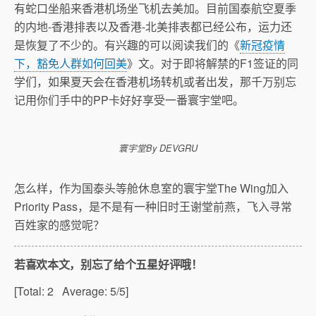
有蛇口坐船来香港机场坐飞机去美加。目前国泰航空夏季
的内地-香港排表以及香港-北美排表都已经公布，运力还
是恢复了不少的。有兴趣的可以阅读我们的《
新冠疫情
下，豁免人群如何回美
》文。对于即将解禁的F1签证的同
学们，如果夏天会在香港机场转机或者出发，那千万别忘
记用你们手中的PP卡好好享受一番寰宇堂吧。
寰宇堂By DEVGRU
怎么样，作为国泰头等舱休息室的寰宇堂The Wing加入
Priority Pass，是不是有一种旧时王谢堂前燕，飞入寻常
百姓家的感觉呢？
若喜欢本文，别忘了给个五星好评哦！
[Total:
2
Average:
5
/5]