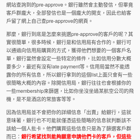
網站查詢到的pre-approve。銀行雖然會主動發信，但畢竟
客戶群龐大，全部發信也是一個龐大的開支，因此也給客
戶留了網上自己查pre-approve的網頁。
那麼，銀行到底是怎麼來挑選pre-approve的客戶的呢？其
實很簡單，很多時候，銀行是和信用局有合作的。銀行可
以通過向信用局購買的方式，獲得他們想要的一個客戶名
單，銀行當然會設定一些特定的條件，比如信用分數大概
要多少，最近有沒有late payment等。信用局當然不能透
露你的所有信息，所以銀行拿到的這個list上面只會有一些
很簡略大概的內容。除開信用局，銀行往往也會根據你的
一些membership來篩選，比如你坐沒坐過某航空公司的飛
機，是不是酒店的常旅客等等。
因為信用局並不會把你的詳細信息「出賣」給銀行，這就
意味著，銀行也不可能就僅憑這些簡略的信息就判斷該不
該給一個人批卡。他們購買這些信息只是為了篩選客戶群
而已：
銀行希望找到能夠願意申請他們卡的客戶，但這些