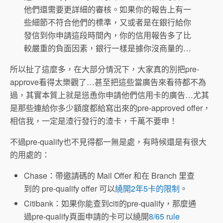
他們還需要更詳細的審核。如果你的報告上有一
些細節不符合他們的標準，又或者是在銀行給你
發信到你申請這段時間內，你的信用報告多了比
較嚴重的負面因素，銀行一樣是據你沒商量的…
所以扯了這麼多，在大部分情況下，大家真的別把pre-
approve看得太樂觀了…甚至把這些當廣告來看待都不為
過，其實本質上就是慫恿你申請他們信用卡的廣告…尤其
是那些連給你多少額度都給寫出來的pre-approved offer，
相信我，一定是渣行發行的渣卡，千萬不要申！
不過pre-qualify也不見得都一無是處，有時候還是有很大
的用處的：
Chase：帶邀請碼的 Mail Offer 和在 Branch 里查
到的 pre-qualify offer 可以
繞開2年5卡的限制
。
Citibank：如果你能查到citi的pre-qualify，那麼通
過pre-qualify頁面申請的卡可以繞開
8/65 rule