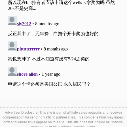
Advertiser Disclosure: This site is part of affiliate sales networks and receives
compensation for sending traffic to partner sites. This compensation may impact
how and where links appear on this site. This site does not include all financial
companies or all available financial offers.