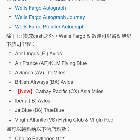
Wells Fargo Autograph
Wells Fargo Autograph Journey
Wells Fargo Premier Autograph
除了1:1變成cash之外，Wells Fargo 點數還可以轉點給以
下航司里程：
Aer Lingus (EI) Avios
Air France (AF)/KLM Flying Blue
Avianca (AV) LifeMiles
British Airways (BA) Avios
【New】
Cathay Pacific (CX) Asia Miles
Iberia (IB) Avios
JetBlue (B6) TrueBlue
Virgin Atlantic (VS) Flying Club & Virgin Red
還可以轉點給以下酒店點數：
Choice Privileges (1:2)