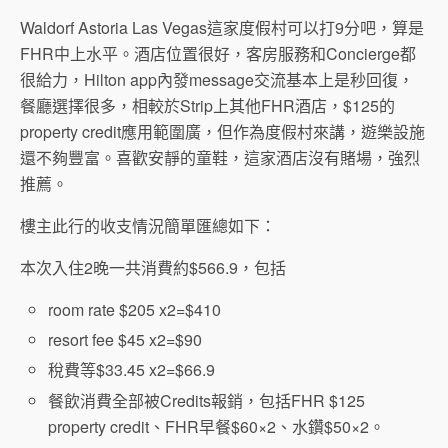
Waldorf Astoria Las Vegas這家度假村可以打9分吧，算是
FHR中上水平。酒店位置很好，客房服務和Concierge都
很給力，Hilton app內發message交流基本上是秒回復，
餐廳選擇很多，相較於Strip上其他FHR酒店，$125的
property credit應用範圍廣，但作為度假村來講，遊樂設施
還不夠豐富。喜歡安靜的童鞋，這家酒店沒有賭場，強烈
推薦。
樓主此行的收支情況簡單匯總如下：
本次入住2晚一共消費約$566.9，包括
room rate $205 x2=$410
resort fee $45 x2=$90
稅費等$33.45 x2=$66.9
餐飲消費全部被Credits報銷，包括FHR $125
property credit、FHR早餐$60×2、水鑽$50×2。