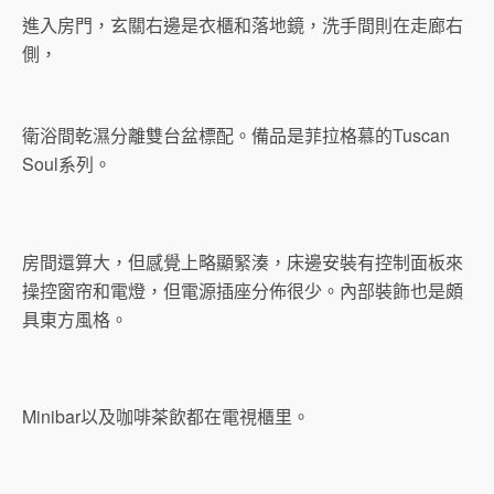
進入房門，玄關右邊是衣櫃和落地鏡，洗手間則在走廊右
側，
衛浴間乾濕分離雙台盆標配。備品是菲拉格慕的Tuscan
Soul系列。
房間還算大，但感覺上略顯緊湊，床邊安裝有控制面板來
操控窗帘和電燈，但電源插座分佈很少。內部裝飾也是頗
具東方風格。
Minibar以及咖啡茶飲都在電視櫃里。