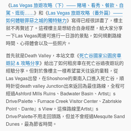
《
Las Vegas 旅遊攻略（下）—— 賭場、看秀、餐飲、自
駕、逛街……
》和《
Las Vegas 旅遊攻略（番外篇）——
如何體驗罪惡之城的獨特魅力
》寫得已經很詳盡了，樓主
就不再贅述了。這裡樓主是想結合自身經歷，給大家分享
一下Las Vegas周邊可進行一日游的景點，如何規劃路線
時間、心得體會以及一些照片。
首先就是Death Valley，本站文章《
死亡谷國家公園房車
遊記 & 攻略分享
》給出了如何租房車在死亡谷過夜遊玩的
經驗分享。但對於像樓主一樣希望當天往返的童鞋，從
Las Vegas出發，在Shoshone的東南入口進入死亡谷，順
時針從death valley Junction出來返回為最佳路線，全程可
經過Ashford Mills Ruins、Badwater Basin、Artist』s
Drive/Palette、Furnace Creek Visitor Center、Zabriskie
Point、Dante』s View。這條路線里Artist』s
Drive/Palette不用走回頭路，但並不會經過Mesquite Sand
Dunes，最為節省時間。