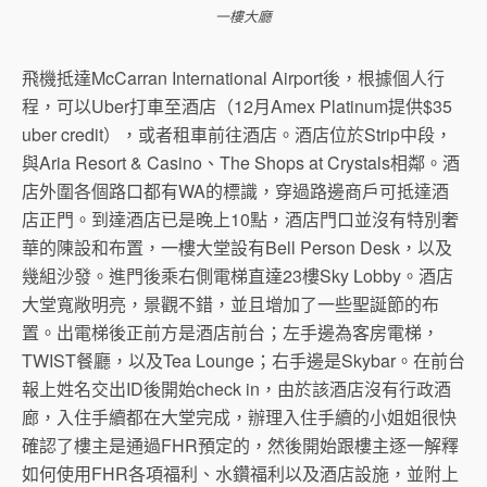
一樓大廳
飛機抵達McCarran International Airport後，根據個人行
程，可以Uber打車至酒店（12月Amex Platinum提供$35
uber credit），或者租車前往酒店。酒店位於Strip中段，
與Aria Resort & Casino、The Shops at Crystals相鄰。酒
店外圍各個路口都有WA的標識，穿過路邊商戶可抵達酒
店正門。到達酒店已是晚上10點，酒店門口並沒有特別奢
華的陳設和布置，一樓大堂設有Bell Person Desk，以及
幾組沙發。進門後乘右側電梯直達23樓Sky Lobby。酒店
大堂寬敞明亮，景觀不錯，並且增加了一些聖誕節的布
置。出電梯後正前方是酒店前台；左手邊為客房電梯，
TWIST餐廳，以及Tea Lounge；右手邊是Skybar。在前台
報上姓名交出ID後開始check in，由於該酒店沒有行政酒
廊，入住手續都在大堂完成，辦理入住手續的小姐姐很快
確認了樓主是通過FHR預定的，然後開始跟樓主逐一解釋
如何使用FHR各項福利、水鑽福利以及酒店設施，並附上