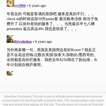
Advertiser Disclosure: This site is part of affiliate sales networks and receives
compensation for sending traffic to partner sites. This compensation may impact
how and where links appear on this site. This site does not include all financial