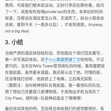
费用，可是我们根本就没动。正好行李还在那存着，就问
了一下，说是有吃有喝private bar的东西，本来玩的时间
就紧，压根没在酒店里怎么待，无语死了。前台小哥说会
去掉，直到今天（一周多以后），才收到退款。Anyway,
not a big deal.
3. 小结
当做严肃的酒店体验帖的话，恐怕我这个得打回去重写，
第一次写酒店体验，还
不小心跟雷肥撞了文
哈哈哈。不过
更巧的，当天在Wills Tower登顶排队的时候，看到雷肥就
在我前面，虽然素未谋面，我还是认出了他。可惜的是，
还没等我打招呼，他就挤上了电梯，之后再无踪影……
（雷肥注：当时税神排队在我前面，我一看排队的队伍，
想了想自己还要逛几家博物馆，于是掏出手机当场买了
City Pass，顺利插♂队税神前面去了嘿嘿嘿）
最后说说其他的吧，芝加哥总体给我们的感觉都很好，有