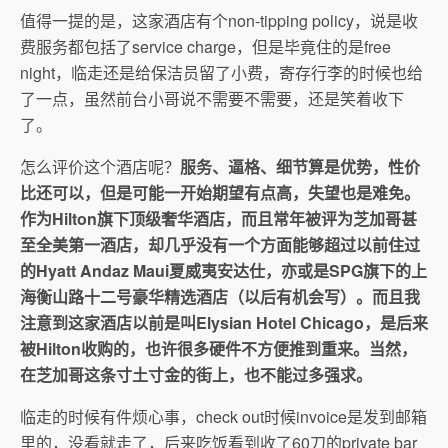
值得一提的是，这家酒店有个non-tipping policy，说是收
费服务都包括了service charge，但是毕竟住的是free
night，临走还是给保洁员留了小费，寄存行李的时候也给
了一点，虽然前台小哥说不需要不需要，还是笑着收下
了。
怎么评价这个酒店呢？
服务、逼格、细节算是优势，性价
比还可以，但是可能一开始期望有点高，失望也是难免。
作为Hilton旗下顶级奢华酒店，而且常年被评为芝加哥甚
至全美第一酒店，却几乎没有一个方面能够超过以前住过
的Hyatt Andaz Maui夏威夷安达仕，亦或是SPG旗下的上
海衡山路十二号豪华精选酒店（以后有机会写）。而且我
注意到这家酒店以前是叫Elysian Hotel Chicago，是后来
被Hilton收购的，也许很多硬件不方便推到重来。当然，
在芝加哥这条寸土寸金的街上，也不能过多强求。
临走的时候有件烦心事，check out时候invoice是发到邮箱
里的，没看就走了，后来吃饭看到收了60刀的private bar