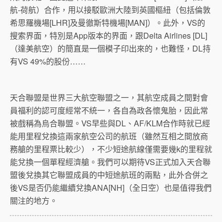
航-荷航）合作，用以接駁歐洲大陸到英國樞紐（包括倫敦
希思羅機場[LHR]及曼徹斯特機場[MAN]）。此外，VS的
搜索界面，特別是App版本的界面，跟Delta Airlines [DL]
（達美航空）的簡直是一個模子印出來的，也難怪，DL持
有VS 49%的股份……
天合聯盟是世界三大航空聯盟之一，其航空成員之間對會
員福利的認可度經常不統一，各自為政各懷鬼胎，因此常
被戲稱為烏合聯盟。VS早些與DL、AF/KLM合作時就已經
能用里程兌換這兩家航空公司的航班（雖然互相之間放商
務艙的里程票比較少），不少短途航線僅需要幾k的里程就
能兌換一個單程經濟艙。我們可以期待VS正式加入天合聯
盟後兌換其它聯盟成員的中短途航班的兩點，此外合併之
後VS是否仍能繼續兌換ANA[NH]（全日空）也是值得我們
關注的地方。