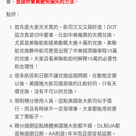
響，
並提供會員避免損失的方法
。
點評：
首先是大家天天罵的，航司又又又叕貶值！DOT
這次真是切中要害，比如中美機票的天價兌換，
尤其是美聯航和達美動輒大幾十萬的兌換，美聯
航兌換夥伴航司更是出現了中美經濟艙單程15萬
的兌換。大家且看美聯航如何解釋15萬的必要性
和合理性！
很多航班和日期不讓兌換這個問題，在動態定價
以後，美國幾大航司還是做的比較好的，只有天
價兌換，沒有不可以的兌換。
限制積分使用人員，這點美國各大航司似乎還
行，而且有時候不一定是壞事，大家都能用就便
宜了票販子。
積分過期這點總體美國幾大航都不錯，DL和UA都
是無過期日期，AA則是1年半而且很容易延期。