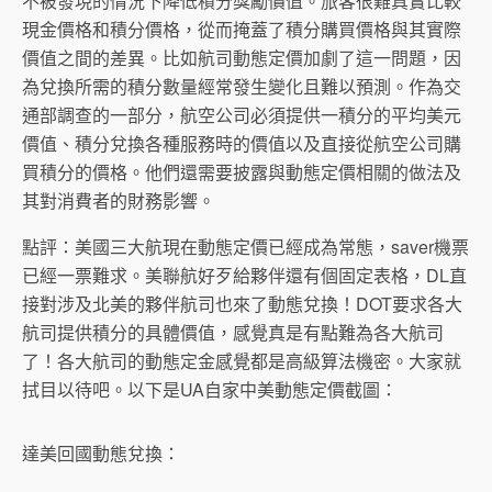
不被發現的情況下降低積分獎勵價值。旅客很難真實比較
現金價格和積分價格，從而掩蓋了積分購買價格與其實際
價值之間的差異。比如航司動態定價加劇了這一問題，因
為兌換所需的積分數量經常發生變化且難以預測。作為交
通部調查的一部分，航空公司必須提供一積分的平均美元
價值、積分兌換各種服務時的價值以及直接從航空公司購
買積分的價格。他們還需要披露與動態定價相關的做法及
其對消費者的財務影響。
點評：美國三大航現在動態定價已經成為常態，saver機票
已經一票難求。美聯航好歹給夥伴還有個固定表格，DL直
接對涉及北美的夥伴航司也來了動態兌換！DOT要求各大
航司提供積分的具體價值，感覺真是有點難為各大航司
了！各大航司的動態定金感覺都是高級算法機密。大家就
拭目以待吧。以下是UA自家中美動態定價截圖：
達美回國動態兌換：