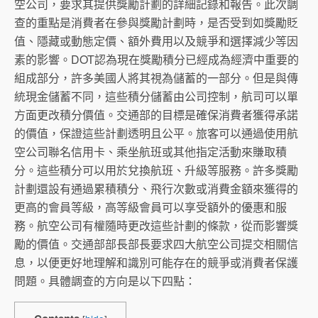
空公司，要求其提供獎勵計劃的詳細記錄和報告。此次調
查的重點是消費者在參與獎勵計劃時，是否受到如獎勵貶
值、隱藏或動態定價、額外費用以及競爭和選擇減少等因
素的影響。DOT認為現在獎勵積分已經成為經濟中重要的
組成部分，許多美國人將其視為儲蓄的一部分。但是與傳
統現金儲蓄不同，這些積分儲蓄由公司控制，航司可以單
方面更改積分價值。交通部的目標是確保消費者獲得承諾
的價值，保證這些計劃透明且公平。旅客可以通過使用航
空公司聯名信用卡、乘坐航班或其他指定活動來賺取積
分。這些積分可以用於兌換航班、升級等服務。許多獎勵
計劃還設有通過累積積分、飛行次數或消費金額來獲得的
更高的會員等級，高等級會員可以享受額外的優惠和服
務。航空公司有權隨時更改這些計劃的條款，從而影響獎
勵的價值。交通部部長部長要求四大航空公司提交相關信
息，以便更好地理解和識別可能存在的競爭或消費者保護
問題。具體調查的方向是以下四點：