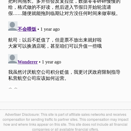
Advertiser Disclosure: This site is part of affiliate sales networks and receives
compensation for sending traffic to partner sites. This compensation may impact
how and where links appear on this site. This site does not include all financial
companies or all available financial offers.