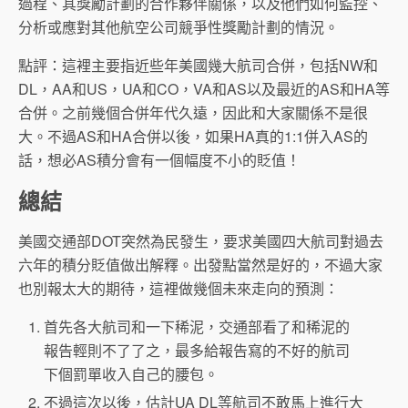
過程、其獎勵計劃的合作夥伴關係，以及他們如何監控、
分析或應對其他航空公司競爭性獎勵計劃的情況。
點評：這裡主要指近些年美國幾大航司合併，包括NW和
DL，AA和US，UA和CO，VA和AS以及最近的AS和HA等
合併。之前幾個合併年代久遠，因此和大家關係不是很
大。不過AS和HA合併以後，如果HA真的1:1併入AS的
話，想必AS積分會有一個幅度不小的貶值！
總結
美國交通部DOT突然為民發生，要求美國四大航司對過去
六年的積分貶值做出解釋。出發點當然是好的，不過大家
也別報太大的期待，這裡做幾個未來走向的預測：
首先各大航司和一下稀泥，交通部看了和稀泥的
報告輕則不了了之，最多給報告寫的不好的航司
下個罰單收入自己的腰包。
不過這次以後，估計UA DL等航司不敢馬上進行大