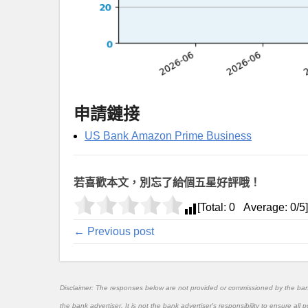
申請鏈接
US Bank Amazon Prime Business
若喜歡本文，別忘了給個五星好評哦！
[Total:
0
Average:
0
/5]
← Previous post
Disclaimer: The responses below are not provided or commissioned by the ba
the bank advertiser. It is not the bank advertiser's responsibility to ensure al