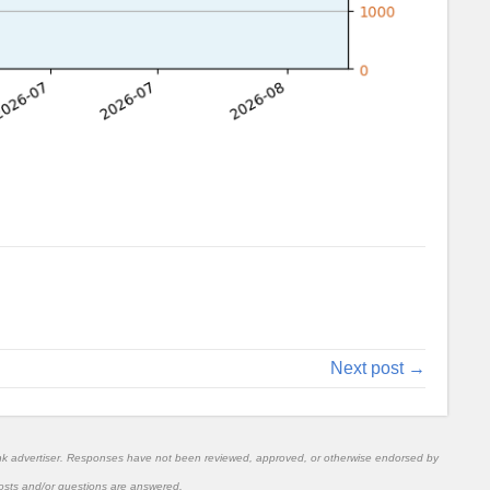
Next post →
nk advertiser. Responses have not been reviewed, approved, or otherwise endorsed by
l posts and/or questions are answered.