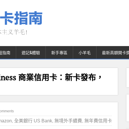
程指南
遊記&體驗
新手專區
小羊毛
最新高額開卡
e Business 商業信用卡：新卡發布，
omments
azon
,
全美銀行 US Bank
,
無境外手續費
,
無年費信用卡