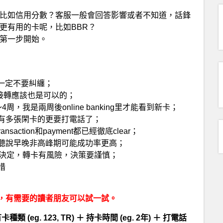
比如信用分數？客服一般會回答影響或者不知道，話鋒
更有用的卡呢，比如BBR？
第一步開始。
一定不要糾纏；
直接轉應該也是可以的；
我是兩周後online banking里才能看到新卡；
有多張閑卡的更要打電話了；
action和payment都已經徹底clear；
聽說早晚非高峰期可能成功率更高；
做決定，轉卡有風險，決策要謹慎；
惜
，有需要的讀者朋友可以試一試。
g. 123, TR) ＋ 持卡時間 (eg. 2年) ＋ 打電話