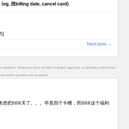
billing date, cancel card)
/5]
Next post →
nk advertiser. Responses have not been reviewed, approved, or otherwise endorsed by
l posts and/or questions are answered.