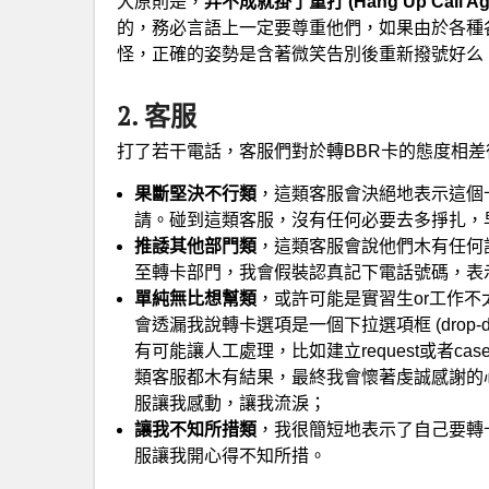
大原則是，
弄不成就掛了重打 (Hang Up Call Aga
的，務必言語上一定要尊重他們，如果由於各種
怪，正確的姿勢是含著微笑告別後重新撥號好么
2. 客服
打了若干電話，客服們對於轉BBR卡的態度相差
果斷堅決不行類
，這類客服會決絕地表示這個
請。碰到這類客服，沒有任何必要去多掙扎，
推諉其他部門類
，這類客服會說他們木有任何
至轉卡部門，我會假裝認真記下電話號碼，表
單純無比想幫類
，或許可能是實習生or工作
會透漏我說轉卡選項是一個下拉選項框 (drop-d
有可能讓人工處理，比如建立request或者
類客服都木有結果，最終我會懷著虔誠感謝的
服讓我感動，讓我流淚；
讓我不知所措類
，我很簡短地表示了自己要轉卡
服讓我開心得不知所措。