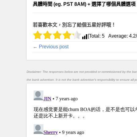
具體時間 (eg. PST 8AM) + 選擇了哪個具體選項（eg. 改
若喜歡本文，別忘了給個五星好評哦！
[Total:
5
Average:
4.2
← Previous post
Disclaimer: The responses below are not provided or commissioned by the ba
the bank advertiser. It is not the bank advertiser's responsibility to ensure al