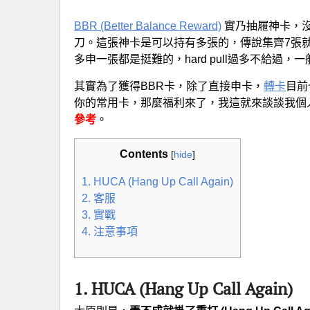
BBR (Better Balance Reward)
實乃抽屜神卡，沒
刀。這張神卡是可以持有多張的，傳說集齊7張就
多申一張都是挺難的，hard pull過多不給過，一般
其實為了獲得BBR卡，除了直接申卡，
轉卡
目前
你的常用卡，那麼福利來了，我這就來談談我個
參考
。
Contents
[
hide
]
1. HUCA (Hang Up Call Again)
2. 客服
3. 實戰
4. 注意事項
1. HUCA (
Hang Up Call Again
)