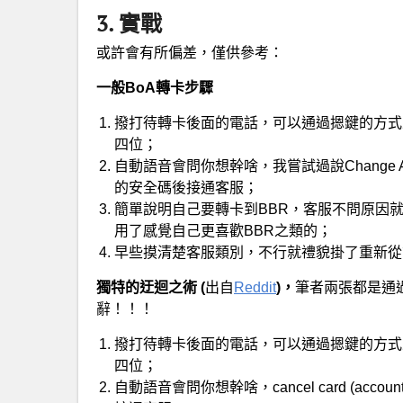
3. 實戰
或許會有所偏差，僅供參考
：
一般BoA轉卡步驟
撥打待轉卡後面的電話，可以通過摁鍵的方式
四位；
自動語音會問你想幹啥，我嘗試過說Change 
的安全碼後接通客服；
簡單說明自己要轉卡到BBR，客服不問原因
用了感覺自己更喜歡BBR之類的；
早些摸清楚客服類別，不行就禮貌掛了重新從
獨特的迂迴之術 (
出自
Reddit
)，
筆者兩張都是通
辭！！！
撥打待轉卡後面的電話，可以通過摁鍵的方式
四位；
自動語音會問你想幹啥，cancel card (a