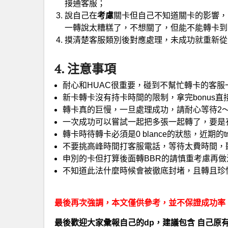
接通客服；
說自己在
考慮
關卡但自己不知道關卡的影響，
一轉說太糟糕了，不想關了，但能不能轉卡到
摸清楚客服類別後對應處理，未成功就重新從
4. 注意事項
耐心和HUAC很重要，碰到不幫忙轉卡的客服
新卡轉卡沒有持卡時間的限制，拿完bonus
轉卡真的巨慢，一旦處理成功，請耐心等待2～4周，
一次成功可以嘗試一起把多張一起轉了，要是
轉卡時待轉卡必須是0 blance的狀態，近期的trans
不要挑高峰時間打客服電話，等待太費時間，
申別的卡但打算後面轉BBR的請慎重考慮再
不知道此法什麼時候會被徹底封堵，且轉且珍
最後再次強調，本文僅供參考，並不保證成功率
最後歡迎大家彙報自己的dp，建議包含 自己原有卡種類 (e