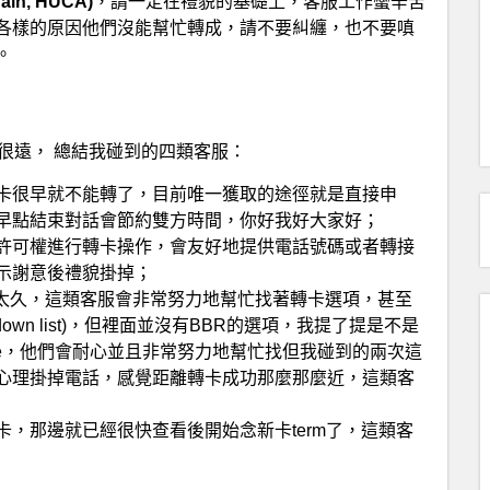
in, HUCA)
，請一定在禮貌的基礎上，客服工作蠻辛苦
各樣的原因他們沒能幫忙轉成，請不要糾纏，也不要嗔
。
很遠， 總結我碰到的四類客服：
卡很早就不能轉了，目前唯一獲取的途徑就是直接申
早點結束對話會節約雙方時間，你好我好大家好；
許可權進行轉卡操作，會友好地提供電話號碼或者轉接
示謝意後禮貌掛掉；
不太久，這類客服會非常努力地幫忙找著轉卡選項，甚至
own list)，但裡面並沒有BBR的選項，我提了提是不是
case，他們會耐心並且非常努力地幫忙找但我碰到的兩次這
心理掛掉電話，感覺距離轉卡成功那麼那麼近，這類客
，那邊就已經很快查看後開始念新卡term了，這類客