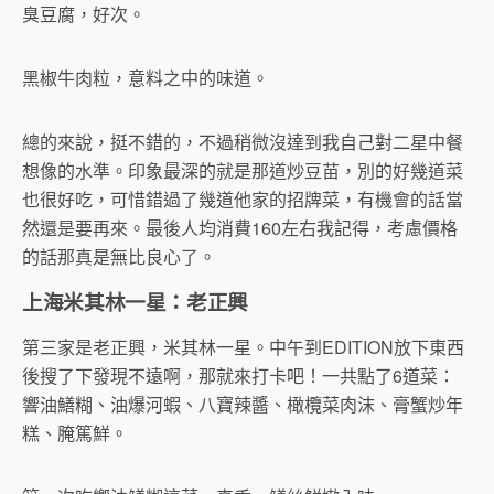
臭豆腐，好次。
黑椒牛肉粒，意料之中的味道。
總的來說，挺不錯的，不過稍微沒達到我自己對二星中餐
想像的水準。印象最深的就是那道炒豆苗，別的好幾道菜
也很好吃，可惜錯過了幾道他家的招牌菜，有機會的話當
然還是要再來。最後人均消費160左右我記得，考慮價格
的話那真是無比良心了。
上海米其林一星：老正興
第三家是老正興，米其林一星。中午到EDITION放下東西
後搜了下發現不遠啊，那就來打卡吧！一共點了6道菜：
響油鱔糊、油爆河蝦、八寶辣醬、橄欖菜肉沫、膏蟹炒年
糕、腌篤鮮。