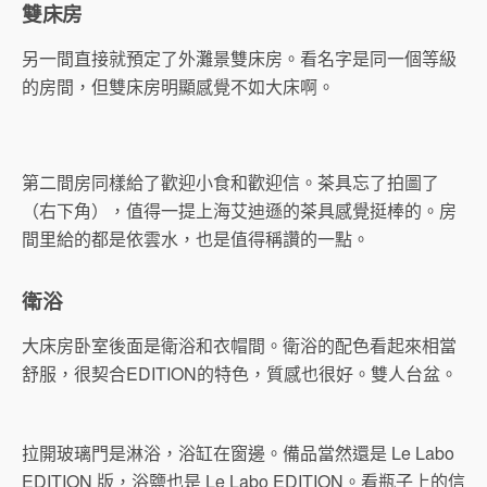
雙床房
另一間直接就預定了外灘景雙床房。看名字是同一個等級
的房間，但雙床房明顯感覺不如大床啊。
第二間房同樣給了歡迎小食和歡迎信。茶具忘了拍圖了
（右下角），值得一提上海艾迪遜的茶具感覺挺棒的。房
間里給的都是依雲水，也是值得稱讚的一點。
衛浴
大床房卧室後面是衛浴和衣帽間。衛浴的配色看起來相當
舒服，很契合EDITION的特色，質感也很好。雙人台盆。
拉開玻璃門是淋浴，浴缸在窗邊。備品當然還是 Le Labo
EDITION 版，浴鹽也是 Le Labo EDITION。看瓶子上的信