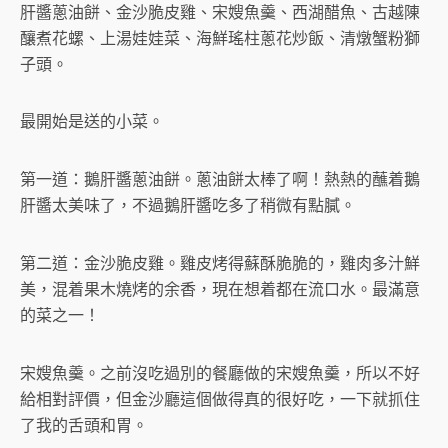
肝醬蔥油餅、金沙脆皮雞、宋嫂魚羹、西湖醋魚、古越陳
釀煮花螺、上湯娃娃菜、海鮮瑤柱蔥花炒飯、清燉蟹粉獅
子頭。
最開始是送的小菜。
第一道：鵝肝醬蔥油餅。蔥油餅太棒了啊！熱熱的蘸着鵝
肝醬太美味了，不過鵝肝醬吃多了稍微有點膩。
第二道：金沙脆皮雞。雞皮烤得蘇酥脆脆的，雞肉多汁鮮
美，混着果木燒烤的余香，現在想着都在流口水。最滿意
的菜之一！
宋嫂魚羹。之前沒吃過別的餐廳做的宋嫂魚羹，所以不好
給相對評價，但金沙廳這個做得真的很好吃，一下就抓住
了我的舌頭和胃。