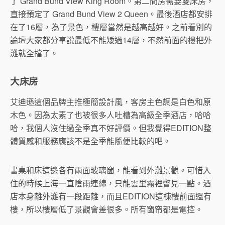
了 Grand Bund View King Room。第二間房需要雙床房，
直接預定了 Grand Bund View 2 Queen。最後酒店都安排
在了16層，為了景色，樓層當然是越高越好。之前看別的
論壇大家都分享說最低不能矮過14層，不然前面的樓把外
灘就全擋了。
大床房
艾迪遜這個品牌主推極簡設計風，客房主色調是白色和原
木色。因為太素了也被很多人吐槽為高級全季酒店，哈哈
哈，我個人沒住過全季真不好評價。但我覺得EDITION整
體質感和服務應該不是全季能隨便比較的吧。
書桌和床這邊各有兩面玻璃窗，能看到外灘景觀。可惜入
住的時候上海一直陰雨連綿，只能雲里霧裡瞥見一點。酒
店本身離外灘有一段距離，而且EDITION這棟樓前面還有
樓，所以樓層低了景觀會差很多。所有窗帘都是電控。