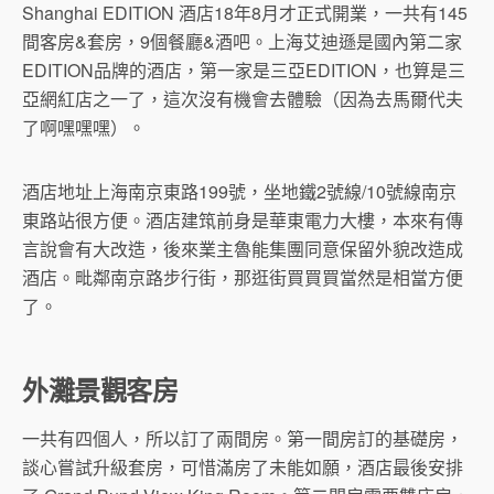
Shanghai EDITION 酒店18年8月才正式開業，一共有145
間客房&套房，9個餐廳&酒吧。上海艾迪遜是國內第二家
EDITION品牌的酒店，第一家是三亞EDITION，也算是三
亞網紅店之一了，這次沒有機會去體驗（因為去馬爾代夫
了啊嘿嘿嘿）。
酒店地址上海南京東路199號，坐地鐵2號線/10號線南京
東路站很方便。酒店建筑前身是華東電力大樓，本來有傳
言說會有大改造，後來業主魯能集團同意保留外貌改造成
酒店。毗鄰南京路步行街，那逛街買買買當然是相當方便
了。
外灘景觀客房
一共有四個人，所以訂了兩間房。第一間房訂的基礎房，
談心嘗試升級套房，可惜滿房了未能如願，酒店最後安排