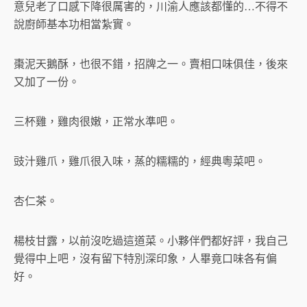
意兒老了口感下降很厲害的，川渝人應該都懂的…不得不
說廚師基本功相當紮實。
棗泥天鵝酥，也很不錯，招牌之一。賣相口味俱佳，後來
又加了一份。
三杯雞，雞肉很嫩，正常水準吧。
豉汁雞爪，雞爪很入味，蒸的糯糯的，經典粵菜吧。
杏仁茶。
楊枝甘露，以前沒吃過這道菜。小夥伴們都好評，我自己
覺得中上吧，沒有留下特別深印象，人畢竟口味各有偏
好。