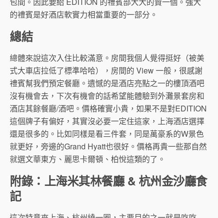
包間。因此要給 EDITION 的禮賓部大大的贊一個。強大
的禮賓是好酒店軟實力相當重要的一部分。
總結
總體來說這次入住比較滿意。房間我個人覺得挺好（被美
式大車店拉低了標準哈哈），房間的 View 一般，很感謝
禮賓幫我們預定餐廳。遺憾的是酒店亮點之一的樓頂酒吧
沒有機會去，下次有機會的話希望能體驗到外灘景套房和
酒店其餘餐廳/酒吧。價格確實小貴，如果不是對EDITION
這個牌子有偏好，其實沒必要一定住這家，上海酒店選擇
還是很多的。比如同樣是看三件套，同是萬豪系的W景色
就更好，旁邊的Grand Hyatt也很好。價格再貴一些那自然
就選文華東方、麗思卡爾頓、柏悅這類的了。
附錄：上海米其林餐廳 & 杭州金沙廳食
記
這次特意來上海、杭州繞一圈，主要目的之一就是吃吃