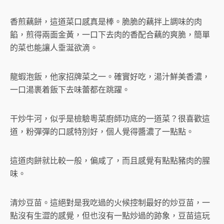
香煎藕餅，這道菜口感真是棒。脆脆的藕拌上調味的肉
餡，煎得兩面金黃，一口下去肉的香配合藕的爽脆，簡單
的菜也能讓人垂涎欲滴。
龍蝦泡飯，他家招牌菜之一。確實好吃，湯汁鮮美香濃，
一口湯裹着飯下去味蕾都在跳躍。
干炒牛河，似乎是檢驗粵菜廚師功底的一道菜？很喜歡這
道，粉彈彈的口感特別好，個人覺得醬濃了一點點。
這道肉餅就比較一般，偏咸了，而且感覺有點點豬肉的腥
味。
清炒豆苗。這絕對是我吃過的火候控制最好的炒豆苗，一
點沒有生澀的感覺，但也沒有一點炒過的跡象，豆苗這玩