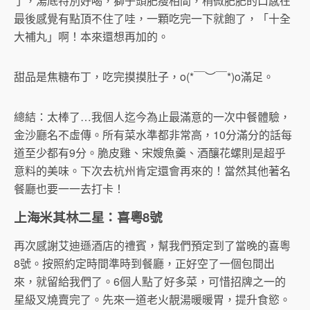
了，湯底特別好喝，獅子頭肥瘦相間，稍微肥肥的口感在
最後感覺有點頂不住了哇，一顆吃完一下就飽了，「十全
大補丸」啊！本來還想再加的。
甜品是焦糖布丁，吃完摸摸肚子，o(*￣︶￣*)o滿足。
總結：太棒了…我個人迄今為止最滿意的一次中餐體驗，
金沙廳名不虛傳。所有菜水準都非常高，10分滿分的話每
道至少都有9分。脆皮雞、宋嫂魚羹、酒釀花螺則是超乎
意料的美味。下次去杭州肯定還會再來的！當然其他著名
餐廳也要一一去打卡！
上海米其林二星：喜粵8號
再次感謝艾迪遜酒店的禮賓，幫我們預定到了當晚的喜粵
8號。按照約定時間準時到餐廳，正好空了一個包間出
來，就留給我們了。6個人點了好多菜，可惜招牌之一的
星級叉燒賣完了。先來一道老火靚湯暖暖胃，提升食慾。