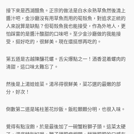
接下來是西湖醋魚。正宗的做法是白水汆熟草魚然後澆上
醬汁吧，金沙廳沒有用草魚而用的筍殼魚，對追求正統的
人來說算是缺點？但筍殼魚我也能接受，作為外地人，更
怕踩雷的是醬汁酸甜的口味吧。至少金沙廳做的我能接
受，挺好吃的，很鮮美。現在還挺想再吃的。
第五道是古越陳釀花螺。舌尖爆點之一！酒香混着螺肉的
清甜，這口味太難忘了。
然後是上湯娃娃菜。湯吊得很鮮美，菜芯選的最嫩的部
分，好次！
倒數第二道是瑤柱蔥花炒飯。飯粒顆顆分明，也很入味。
覺得有點沒飽，於是最後加了一碗蟹粉獅子頭。這菜太硬