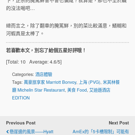
下，正宗的腌篤鮮會不會也偏咸？就算是，那也不至於鹹
的沒法喝吧…
總而言之，除了翻車的腌篤鮮，別的菜比較滿意，鱔糊和
河蝦真是太棒了。
若喜歡本文，別忘了給個五星好評哦！
[Total:
10
Average:
4.6
/5]
Categories:
酒店體驗
Tags:
萬豪旅享家 Marriott Bonvoy
,
上海 (PVG)
,
米其林餐
廳 Michelin Star Restaurant
,
美食 Food
,
艾迪遜酒店
EDITION
Previous Post
Next Post
懸崖邊的風景——Hyatt
AmEx的「5卡槽限制」可能有