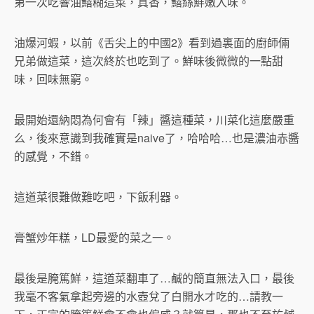
第一次吃響油鱔糊這菜，真香，鱔絲鮮嫩入味。
油爆河蝦，以前《舌尖上的中國2》看到過裏面的廚師倆
兄弟做這菜，這次終於也吃到了。鮮味後微微的一點甜
味，回味無窮。
最開始還納悶為何會有「辣」醬這種菜，川菜化這麼嚴重
么，後來意識到我確實是naive了，哈哈哈…也是濃油赤醬
的感覺，不錯。
這道菜很難做難吃吧，下飯利器。
膏蟹炒年糕，LD最愛的菜之一。
最後是腌篤鮮，這道菜翻車了…鹹的簡直無法入口，最後
我毫不客氣拿起旁邊的水壺兌了白開水才吃的…請教一