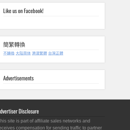
Like us on Facebook!
簡繁轉換
不轉換
大陆简体
港澳繁體
台灣正體
Advertisements
dvertiser Disclosure
his site is part of affiliate sales networks and
eceives compensation for sending traffic to partner