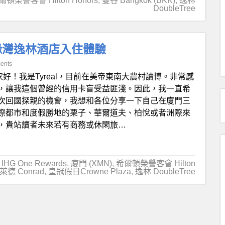
爾頓榮譽客會 Hilton Honors
,
曼谷 Bangkok (BKK)
,
逸林
DoubleTree
緣灣逸林酒店入住體驗
ents
家好！我是Tyreal，目前在美帝東南大農村讀博。非常感
，讓我這個曾經的信用卡盲受益匪淺。因此，我一直希
次回國探親的機會，我想和各位分享一下自己在廈門三
際都市和度假勝地的栗子、華爾道夫、柏悅或者洲際來
，貴站讀者未來若有商務或休閑旅…
IHG One Rewards
,
廈門 (XMN)
,
希爾頓榮譽客會 Hilton
萊德 Conrad
,
皇冠假日Crowne Plaza
,
逸林 DoubleTree