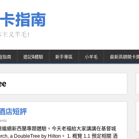
程指南
遊記&體驗
新手專區
小羊毛
最新高額開卡
ee
逸林酒店短評
ents
速繼續新西蘭專題體驗。今天老福給大家講講在基督城
ch, a DoubleTree by Hilton。 1. 概覽 1.1 預定相關 酒