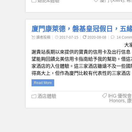
廈門 (XMN)
,
希
遊記&體驗
廈門康萊德，磐基皇冠假日，五
讀者投稿
2017-07-15
2020-08-08
14 Comm
大
謝貴站長期以來提供的寶貴的信用卡及出行信息
望能夠回饋北美信用卡指南給予我的幫助。借這
家酒店的入住體驗。這三家酒店雖遠不及一些國
得高大上，但作為廈門比較有代表性的三家酒店
Read More
IHG 優悅會 
酒店體驗
Honors
,
康