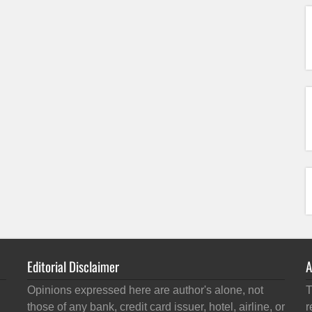
Editorial Disclaimer
A
Opinions expressed here are author's alone, not
T
those of any bank, credit card issuer, hotel, airline, or
r