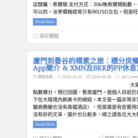
店隸屬：希爾頓 支付方式：30k/晚希爾頓點數
可以的。淡季價格經常只有90USD左右。但是旺
Read More
酒店體驗
廈門到曼谷的樸素之旅：積分房觸發Hilto
App簡介 & XMN及BKK的PP休
讀者投稿
2018-10-20
2020-08-08
60 Comm
大
點數積分。現已回國，暫居廈門。我個人目前仍
下在大陸境內刷美卡的總結。本文是一篇非常非
艙商務艙也沒有高檔酒店），但是還是有些實用
沒有好的文采，圖片也比較多，總之請各位大大
Read More