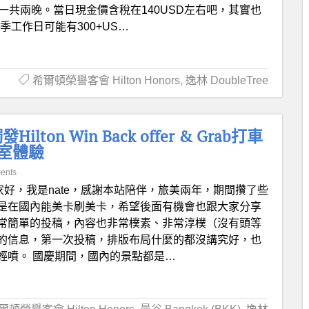
，一共兩晚。當日現金價含稅在140USD左右吧，其實也
季工作日可能有300+US…
希爾頓榮譽客會 Hilton Honors
,
逸林 DoubleTree
n Win Back offer & Grab打車
息室體驗
ents
家好，我是nate，感謝本站陪伴，旅美兩年，期間攢了些
是在國內能美卡刷美卡，希望後面有機會也跟大家分享
常簡單的投稿，內容也非常樸素、非常淳樸（沒有頭等
的信息，第一次投稿，排版布局什麼的都沒講究好，也
輕噴。 國慶期間，國內的景點都是…