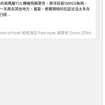
的商務艙YUL轉機飛蘇黎世，跨洋段是SWISS執飛，
待一天再去其他地方，萬豪、希爾頓啥的在這兒沒太多存
我已經…
d of Hyatt
,
柏悅酒店 Park Hyatt
,
蘇黎世 Zurich (ZRH)