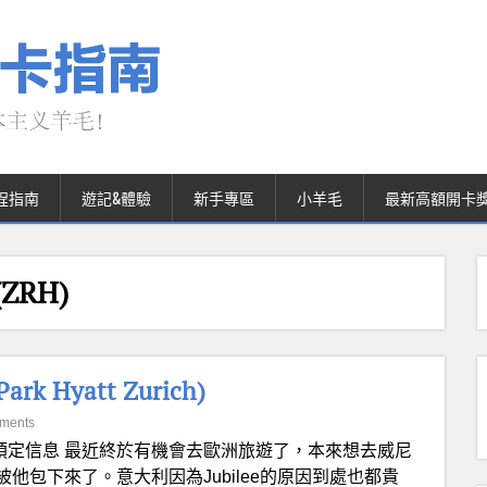
程指南
遊記&體驗
新手專區
小羊毛
最新高額開卡
(ZRH)
Hyatt Zurich)
ments
. 預定信息 最近終於有機會去歐洲旅遊了，本來想去威尼
包下來了。意大利因為Jubilee的原因到處也都貴