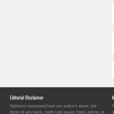
Editorial Disclaimer
A
Opinions expressed here are author's alone, not
T
those of any bank, credit card issuer, hotel, airline, or
r