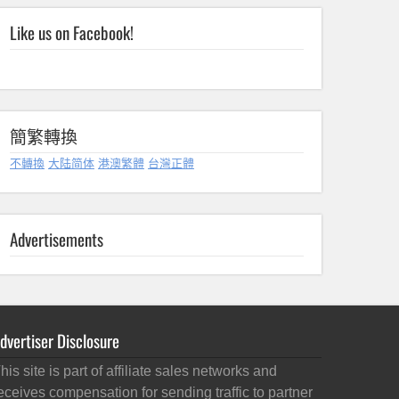
Like us on Facebook!
簡繁轉換
不轉換
大陆简体
港澳繁體
台灣正體
Advertisements
dvertiser Disclosure
his site is part of affiliate sales networks and
eceives compensation for sending traffic to partner