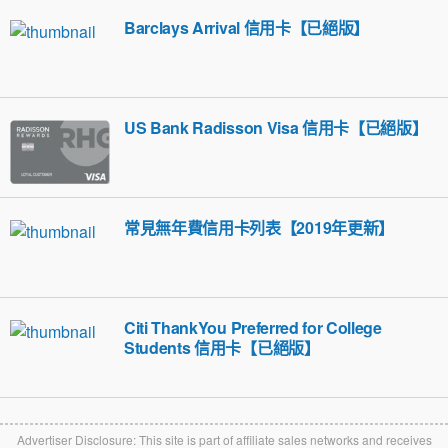
Barclays Arrival 信用卡【已絕版】
US Bank Radisson Visa 信用卡【已絕版】
常見無年費信用卡列表【2019年更新】
Citi ThankYou Preferred for College
Students 信用卡【已絕版】
Advertiser Disclosure: This site is part of affiliate sales networks and receives