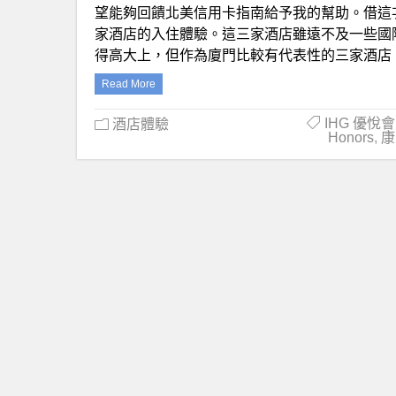
望能夠回饋北美信用卡指南給予我的幫助。借這
家酒店的入住體驗。這三家酒店雖遠不及一些國
得高大上，但作為廈門比較有代表性的三家酒店
Read More
IHG 優悅會 
酒店體驗
Honors
,
康