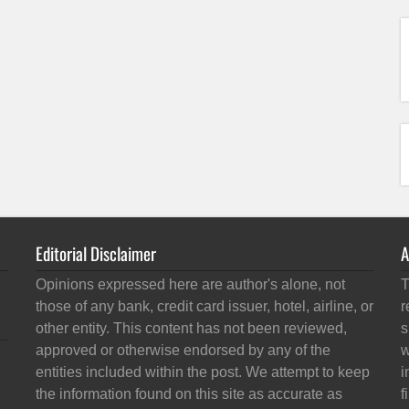
Editorial Disclaimer
A
Opinions expressed here are author's alone, not
T
those of any bank, credit card issuer, hotel, airline, or
r
other entity. This content has not been reviewed,
s
approved or otherwise endorsed by any of the
w
entities included within the post. We attempt to keep
i
the information found on this site as accurate as
f