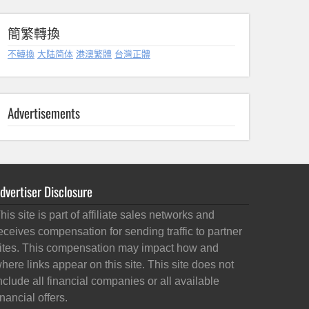
簡繁轉換
不轉換
大陆简体
港澳繁體
台灣正體
Advertisements
dvertiser Disclosure
his site is part of affiliate sales networks and
eceives compensation for sending traffic to partner
ites. This compensation may impact how and
here links appear on this site. This site does not
nclude all financial companies or all available
inancial offers.