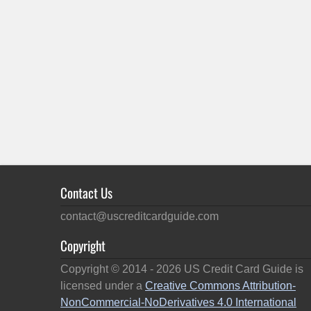
Contact Us
contact@uscreditcardguide.com
Copyright
Copyright © 2014 -
2026
US Credit Card Guide is
licensed under a
Creative Commons Attribution-
NonCommercial-NoDerivatives 4.0 International