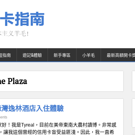
程指南
遊記&體驗
新手專區
小羊毛
最新高額開卡
 Plaza
緣灣逸林酒店入住體驗
ents
家好！我是Tyreal，目前在美帝東南大農村讀博。非常感
，讓我這個曾經的信用卡盲受益匪淺。因此，我一直希