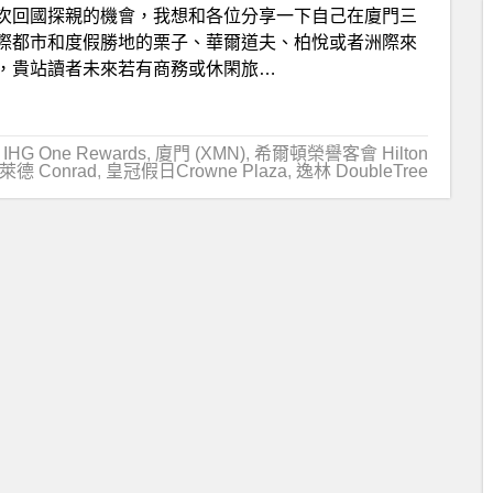
次回國探親的機會，我想和各位分享一下自己在廈門三
際都市和度假勝地的栗子、華爾道夫、柏悅或者洲際來
，貴站讀者未來若有商務或休閑旅…
IHG One Rewards
,
廈門 (XMN)
,
希爾頓榮譽客會 Hilton
萊德 Conrad
,
皇冠假日Crowne Plaza
,
逸林 DoubleTree