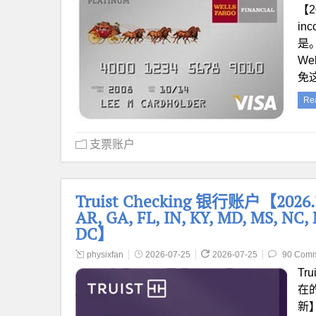
【2
inc
是
W
免
Re
支票账户
Truist Checking 银行账户【20
AR, GA, FL, IN, KY, MD, MS, NC, 
DC】
physixfan
2026-07-25
2026-07-25
90 Com
Tr
在的
新】