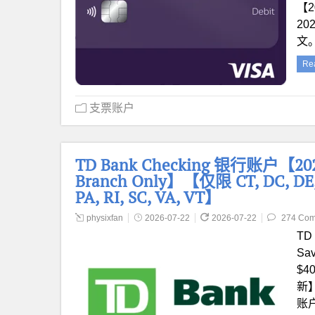
【2
20
文。
Re
支票账户
TD Bank Checking 银行账户【20
Branch Only】【仅限 CT, DC, DE, F
PA, RI, SC, VA, VT】
physixfan
2026-07-22
2026-07-22
274 Co
TD 
Sa
$40
新】
账