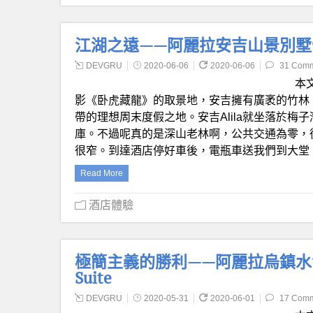
江湖之遠——阿麗拉安吉山景別墅體驗 Alila
DEVGRU
2020-06-06
2020-06-06
31 Com
本
影《卧虎藏龍》的取景地，安吉擁有廣袤的竹林
帶的理想周末度假之地。安吉Alila就坐落於
庫。不過呢真的是深山老林啊，公共交通為零，
很窄。到達酒店停好車後，電瓶車送我們到大堂
Read More
酒店體驗
極簡主義的勝利——阿麗拉烏鎮水舍客房體驗
Suite
DEVGRU
2020-05-31
2020-06-01
17 Com