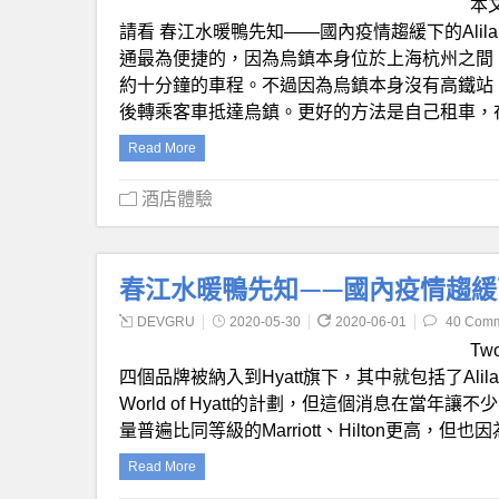
本
請看 春江水暖鴨先知——國內疫情趨緩下的Alila陽
通最為便捷的，因為烏鎮本身位於上海杭州之間
約十分鐘的車程。不過因為烏鎮本身沒有高鐵站
後轉乘客車抵達烏鎮。更好的方法是自己租車，
Read More
酒店體驗
春江水暖鴨先知——國內疫情趨緩下
DEVGRU
2020-05-30
2020-06-01
40 Com
Tw
四個品牌被納入到Hyatt旗下，其中就包括了Ali
World of Hyatt的計劃，但這個消息在當年讓
量普遍比同等級的Marriott、Hilton更高
Read More