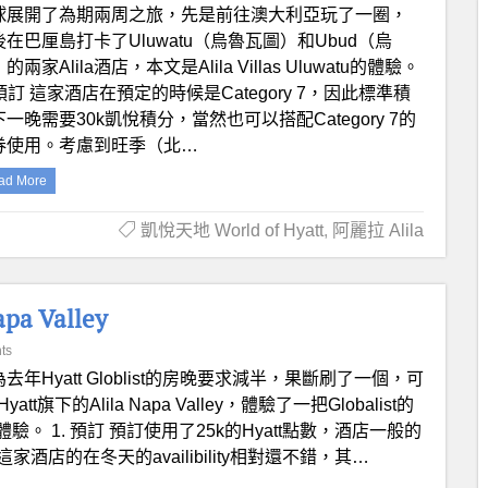
球展開了為期兩周之旅，先是前往澳大利亞玩了一圈，
後在巴厘島打卡了Uluwatu（烏魯瓦圖）和Ubud（烏
的兩家Alila酒店，本文是Alila Villas Uluwatu的體驗。
 預訂 這家酒店在預定的時候是Category 7，因此標準積
一晚需要30k凱悅積分，當然也可以搭配Category 7的
券使用。考慮到旺季（北…
ad More
凱悅天地 World of Hyatt
,
阿麗拉 Alila
a Valley
ts
去年Hyatt Globlist的房晚要求減半，果斷刷了一個，可
的Alila Napa Valley，體驗了一把Globalist的
 1. 預訂 預訂使用了25k的Hyatt點數，酒店一般的
店的在冬天的availibility相對還不錯，其…