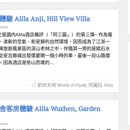
 Anji, Hill View Villa
ments
文是國內Alila酒店橫評（「阿三篇」）的第三彈~ 作為電
、清新的空氣、和安靜的自然環境，因而成為了江浙一
梅子灣旅遊風景區的深山老林之中，伴隨其一旁的是賦石水
從安吉縣城出發還要開一個小時的車，最後一段山路還
。因為酒店是依山而建的…
凱悅天地 World of Hyatt
,
阿麗拉 Alila
 Alila Wuzhen, Garden
ments