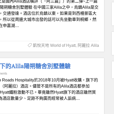
文是國內Alila酒店橫評（「阿三篇」）的第二彈~上一篇
朔糖舍別墅體驗 在中國三家Alila之中，烏鎮Alila是交
，交通發達。酒店位於烏鎮以東，如果是到西柵景區大
，所以從周邊大城市出發的話可以先坐動車到桐鄉，然
在申嘉湖…
凱悅天地 World of Hyatt
,
阿麗拉 Alila
的Alila陽朔糖舍別墅體驗
ments
o Roads Hospitality於2018年10月被Hyatt收購，旗下的
la（阿麗拉）酒店。儘管不是所有的Alila酒店都參加
不少Hyatt鐵粉激動不已。畢竟雖然Hyatt旗下的酒店雖然質
，但也因為酒店數量少、足跡不夠廣而經常被人詬病…