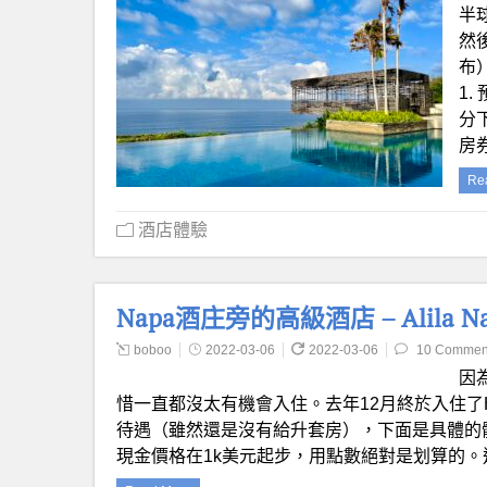
半
然
布）
1.
分下
房
Re
酒店體驗
Napa酒庄旁的高級酒店 – Alila Nap
boboo
2022-03-06
2022-03-06
10 Commen
因為
惜一直都沒太有機會入住。去年12月終於入住了Hyatt旗下
待遇（雖然還是沒有給升套房），下面是具體的體驗。
現金價格在1k美元起步，用點數絕對是划算的。這家酒