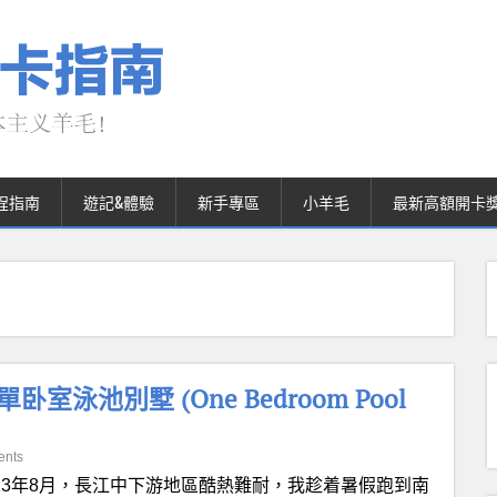
程指南
遊記&體驗
新手專區
小羊毛
最新高額開卡
tu單卧室泳池別墅 (One Bedroom Pool
ents
023年8月，長江中下游地區酷熱難耐，我趁着暑假跑到南