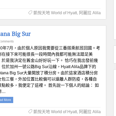
凱悅天地 World of Hyatt
,
阿麗拉 Alila
 Big Sur
Comments
020年7月，由於個人原因我需要從三番搭乘航班回國。考
到在接下來可能很長一段時間內我都可能無法踏足美
，於是我決定在舊金山好好玩一下。 恰巧在我出發前幾
位於加州一號公路Big Sur沿線，Hyatt Alila品牌下的
ntana Big Sur大量開放了積分房。由於這家酒店積分房
全包三餐，外加位置比較偏可以遠離人群防疫，各種自
景點較多，我便定了這裡。 首先說一下個人的結論： 如
想…
ad More
凱悅天地 World of Hyatt
,
阿麗拉 Alila