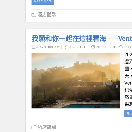
Read More
酒店體驗
我願和你一起在這裡看海——Ventana
AlexIsTheBest
2020-11-01
2023-03-19
31 
2
慮
國
天，
Ve
也
然
果
Re
酒店體驗