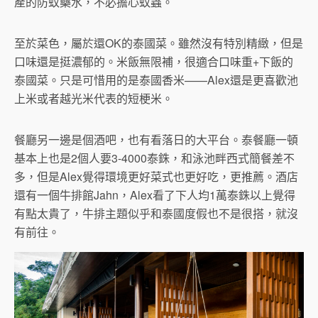
產的防蚊藥水，不必擔心蚊蟲。
至於菜色，屬於還OK的泰國菜。雖然沒有特別精緻，但是
口味還是挺濃郁的。米飯無限補，很適合口味重+下飯的
泰國菜。只是可惜用的是泰國香米——Alex還是更喜歡池
上米或者越光米代表的短梗米。
餐廳另一邊是個酒吧，也有看落日的大平台。泰餐廳一頓
基本上也是2個人要3-4000泰銖，和泳池畔西式簡餐差不
多，但是Alex覺得環境更好菜式也更好吃，更推薦。酒店
還有一個牛排館Jahn，Alex看了下人均1萬泰銖以上覺得
有點太貴了，牛排主題似乎和泰國度假也不是很搭，就沒
有前往。