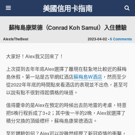
美國信用卡指南
蘇梅島康萊德（Conrad Koh Samui）入住體驗
AlexIsTheBest
2023-04-02 •
6 Comments
大家好！Alex我又回來了！
上次提到去年年底Alex選擇了離現在駐紮地比較近的蘇梅
島休假，第一站是古早網紅酒店
蘇梅島W酒店
，然而至少
從2022年年底的時間點來看酒店的表現並不出色，甚至可
以說有點不很對得起價格的味道。
值得慶幸的是Alex在預定的時候出去防地雷的考慮，特意
把5晚行程拆成了3+2；其中後一半的2晚，Alex就選擇了
積分兌換的頂級標杆，蘇梅島康萊德酒店。
至於體驗如何？Alex可以說雖然經歷了新冠疫情的衝擊，