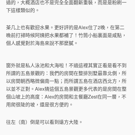
過的，大概酒店也不是完全全面翻新重裝，而是是粉刷一
下這樣類似的。
茶几上也有歡迎水果。更好評的是Alex住了2晚，在第二
晚前打掃時候阿姨把水果都補了！竹筒小船裏面是咸點，
個人感覺對於海島來說不那麼膩。
窗外就是私人泳池和大海啦！不過這裡其實正看是看不到
所謂的五島景觀的：我們的房間在整排別墅最靠北側，所
以房間朝西略微偏南一點；而所謂五島在酒店西北方，所
以並不正對。Alex猜這個五島景觀更多代表的是房間在整
個山坡上的高度：Alex的房間和主餐廳Zest在同一層，不
用爬很陡的坡，還是很方便的。
往左（南）倒是可以看到遠方大陸。