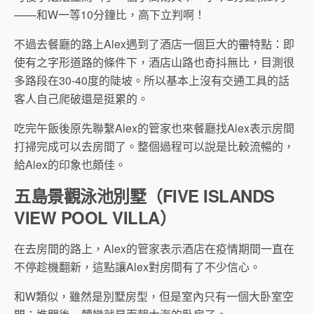
——和W一等10分鐘比，高下立判啊！
不過去餐廳的路上Alex遇到了酒店一個巨大的
雷
特點：即
使有之字形道路的條件下，酒店山路也奇抖無比，目測很
多路段在30-40度的陡坡。所以基本上沒有交通工具的話
客人自己爬破還是挺累的。
吃完午飯後原先聯繫Alex的管家也來餐廳找Alex表示房間
打掃完成可以去房間了。整個過程可以說是比較流暢的，
給Alex的印象也頗佳。
五島景觀泳池別墅（FIVE ISLANDS
VIEW POOL VILLA）
在去房間的路上，Alex的管家表示酒店在疫情期間一直在
不停趁機翻新，這點讓Alex對房間有了不少信心。
和W類似，雖然是別墅房型，但是室內只有一個大卧室空