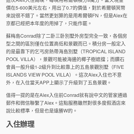
價在5-600美元左右，用出了0.7的價值，對於希爾頓冥幣
來說很不錯了。當然更划算的是用希爾頓FN，但是Alex在
京都已經把本年度的用掉了，只能作罷。
蘇梅島Conrad除了二卧三卧別墅外房型完全一致，各個房
型之間的區別僅在位置高低和景觀而已。積分房一般定入
的是最靠下的乞丐房熱帶海島別墅（TROPICAL ISLAND
POOL VILLA），景觀可能被海邊的椰子樹遮擋；而鑽石
會員一般升級1-2級升到比較靠上的五島景觀別墅（FIVE
ISLANDS VIEW POOL VILLA）。這次Alex入住也不意
外，在入住當天APP上顯示了升級到了五島景觀。
值得一提的是在Alex入住前Conrad就有說中文的管家通過
郵件和微信聯繫了Alex。這點服務雖然對很多度假酒店來
說比較標準，但是也是遠勝W的。
入住辦理