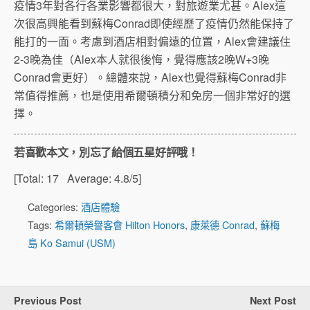
疫情3年對各行各業影響都很大，對旅遊業尤甚。Alex這
次很高興能看到蘇梅Conrad即使經歷了疫情仍然能保持了
能打的一面。考慮到酒店相對偏遠的位置，Alex會建議住
2-3晚為佳（Alex本人就很後悔，覺得應該2晚W+3晚
Conrad會更好）。總體來說，Alex也覺得蘇梅Conrad非
常值得推薦，也是使用希爾頓積分和免房一個非常好的選
擇。
若喜歡本文，別忘了給個五星好評哦！
[Total:
17
Average:
4.8
/5]
Categories:
酒店體驗
Tags:
希爾頓榮譽客會 Hilton Honors
,
康萊德 Conrad
,
蘇梅
島 Ko Samui (USM)
Previous Post
Next Post