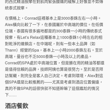
的西式精油按摩在對肌肉緊張酸痛的緩解上好像並不如傳
統泰式按摩。
在價格上，Conrad這裡基本上是3000泰銖左右一小時。
Alex橫向比較了一下，在泰國屬於中高端的價位。在低價
位端，泰國有很多遍地都是的300泰銖一小時的傳統泰式
按摩，有Let’s Relax這種基本上1000泰銖1小時左右的相
對乾淨的連鎖店。在中端呢，則有一些本土品牌（如
Thann）經營的Spa，基本上一小時2000泰銖左右。至於
高端，曼谷也不乏5000泰銖一小時及以上的產品。
Conrad的SPA處於中高端位置，但是勝在用的精油等都還
是值得信賴的品牌，技師阿姨也算是很努力。至於是否拜
訪幫襯，則完全是客人自己決定。考慮到環境，Alex對這
個SPA還是比較推薦的——尤其是考慮到酒店位置偏遠，
真的不做SPA的話很快就不知道幹嘛了這個尷尬的情況
下……
酒店餐飲