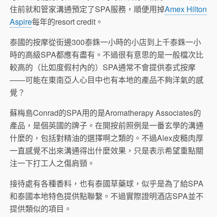
住前就和管家溝通預定了SPA服務，順便用掉
Amex Hilton
Aspire
每年的resort credit。
泰國的按摩從街邊300泰銖一小時的小店到上千泰銖一小
時的高級SPA都應有盡有。不過很有意思的是一般檔次比
較高的（比如度假村內的）SPA通常不會提供泰式按摩
——可能在東南亞人心目中也有本地的產品不夠洋氣的感
覺？
蘇梅島Conrad的SPA用的是Aromatherapy Associates的
產品，是個英國的牌子。在開按前照例是一番玄學的溝通
什麼的，包括對精油的選擇啊之類的。不過Alex皮糙肉厚
一直感覺不出來溝通得出什麼效果，只是表示希望重點關
注一下打工人之傷肩頸。
接待處有各種香料，也有泰國草藥球，似乎是為了給SPA
和泰國本地特色提供點聯繫。不過實際證明酒店SPA並不
提供類似的項目。