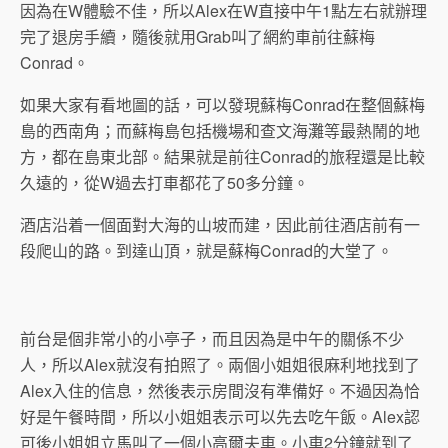
因為在W體驗不佳，所以Alex在W直接中午1點左右就辦理
完了退房手續，隨後就用Grab叫了網約車前往蘇梅
Conrad。
如果大家有看地圖的話，可以發現蘇梅Conrad在整個蘇梅
島的西南角；而蘇梅島包括機場和查文海灘等最熱鬧的地
方，都在島東北部。結果就是前往Conrad的旅程還是比較
久遠的，從W過去打車都花了50多分鐘。
酒店沿着一個面對大海的山坡而建，因此前往酒店前有一
段爬山的路。到達山頂，就是蘇梅Conrad的大堂了。
前台是個非常小的小亭子，而且因為是中午的關係不少
人，所以Alex就沒有拍照了。兩個小姐姐很麻利地找到了
Alex入住的信息，然後表示房間沒有準備好。不過因為恰
好是午餐時間，所以小姐姐表示可以先去吃午飯。Alex認
可後小姐姐立馬叫了一個小高爾夫車。小車2分鐘就到了