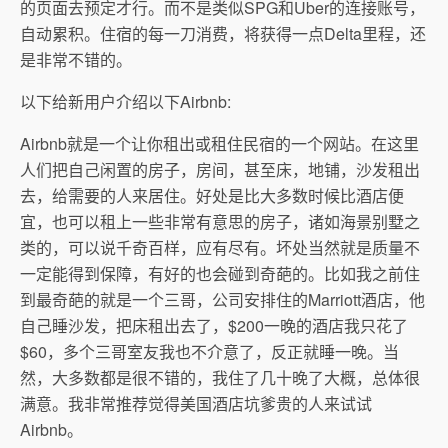
的页面去预定才行。而不是类似SPG和Uber的连接账号，
自动累积。住宿的每一刀消费，将获得一点Delta里程，还
是非常不错的。
以下给新用户介绍以下Airbnb:
Airbnb就是一个让你租出或租住民宿的一个网站。在这里
人们把自己闲置的房子，房间，甚至床，地铺，沙发租出
去，给需要的人来居住。好处是比大多数时候比酒店便
宜，也可以租上一些非常有意思的房子，诸如海景别墅之
类的，可以说千奇百样，应有尽有。坏处当然就是质量不
一定能得到保障，有好的也会碰到奇葩的。比如我之前住
到最奇葩的就是一个三哥，公司安排住的Marriott酒店，他
自己睡沙发，把床租出去了，$200一晚的酒店我只花了
$60，多个三哥室友我也不介意了，反正就睡一晚。当
然，大多数都是很不错的，我住了几十晚了大概，总体很
满意。我非常推荐觉得美国酒店坑爹贵的人来试试
Airbnb。