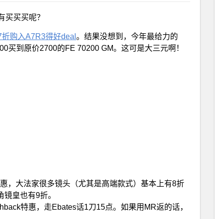
有买买买呢？
7折购入A7R3得好deal
。结果没想到，今年最给力的
买到原价2700的FE 70200 GM。这可是大三元啊！
ony教育优惠，大法家很多镜头（尤其是高端款式）基本上有8折
广角镜皇也有9折。
ashback特惠，走Ebates话1刀15点。如果用MR返的话，