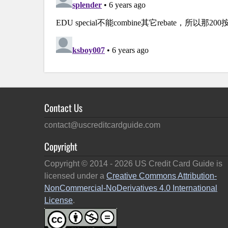
Contact Us
contact@uscreditcardguide.com
Copyright
Copyright © 2014 -
2026
US Credit Card Guide is
licensed under a
Creative Commons Attribution-
NonCommercial-NoDerivatives 4.0 International
License
.