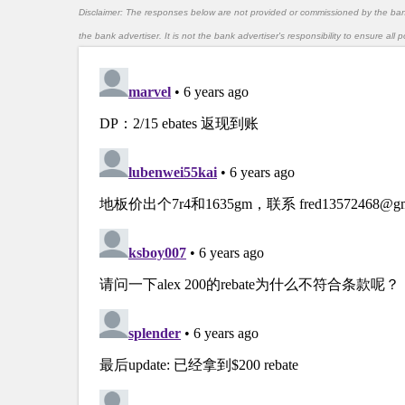
Disclaimer: The responses below are not provided or commissioned by the ba
the bank advertiser. It is not the bank advertiser's responsibility to ensure al