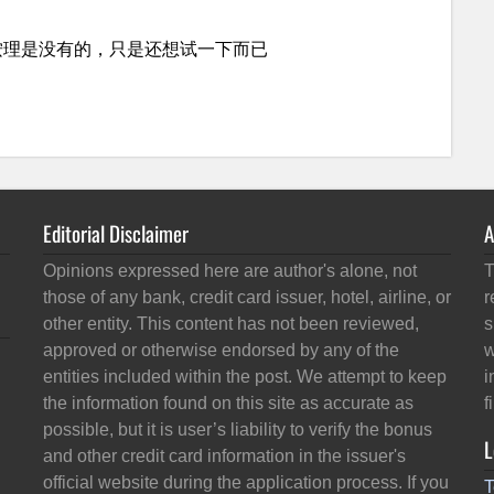
Editorial Disclaimer
A
Opinions expressed here are author's alone, not
T
those of any bank, credit card issuer, hotel, airline, or
r
other entity. This content has not been reviewed,
s
approved or otherwise endorsed by any of the
w
entities included within the post. We attempt to keep
i
the information found on this site as accurate as
f
possible, but it is user’s liability to verify the bonus
L
and other credit card information in the issuer's
official website during the application process. If you
T