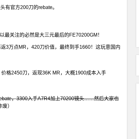
有官方200刀的rebate。
M，所以最关注的必然是大三元最后的FE70200GM！
再返3万点MR，420刀价值，最终到手1660！这玩意国内
格2450刀，返现36K MR，大概1900成本入手
bate，3300入手A7R4加上70200镜头……然后大家也
作废）