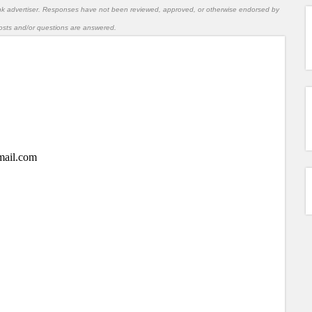
nk advertiser. Responses have not been reviewed, approved, or otherwise endorsed by
l posts and/or questions are answered.