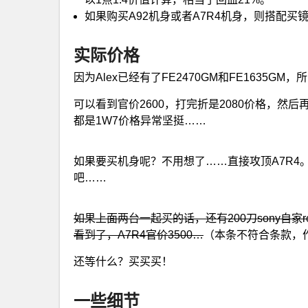
如果购买A92机身或者A7R4机身，则搭配买镜头
实际价格
因为Alex已经有了FE2470GM和FE1635G
可以看到官价2600，打完折是2080价格，然后
都是1W7价格异常坚挺……
如果要买机身呢？不用想了……直接攻顶A7R4。价
吧……
如果上面两台一起买的话，还有200刀sony自家re
看到了，A7R4官价3500…
（本条不符合条款，
还等什么？买买买！
一些细节