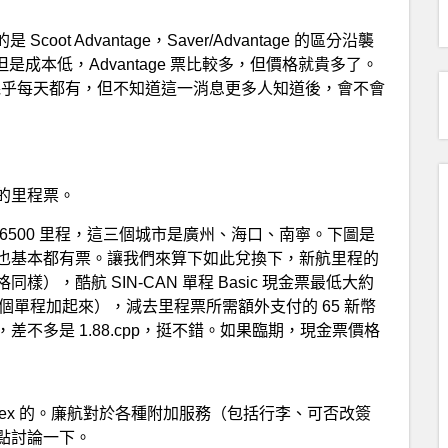
coot Advantage，Saver/Advantage 的區分沿襲
是成本低，Advantage 票比較多，但價格就貴多了。
y 非常好，幾乎每天都有，但不知道這一消息更多人知道後，會不會
的里程票。
6500 里程，這三個城市是廣州、海口、南寧。下圖是
也基本都有票。讓我們來算下如此兌換下，新航里程的
，酷航 SIN-CAN 單程 Basic 現金票最低大約
兩個單程加起來），減去里程票所需額外支付的 65 新幣
不多是 1.88.cpp，挺不錯。如果臨期，現金票價格
 Flex 的。廉航對於各種附加服務（包括行李、可否改簽
點討論一下。