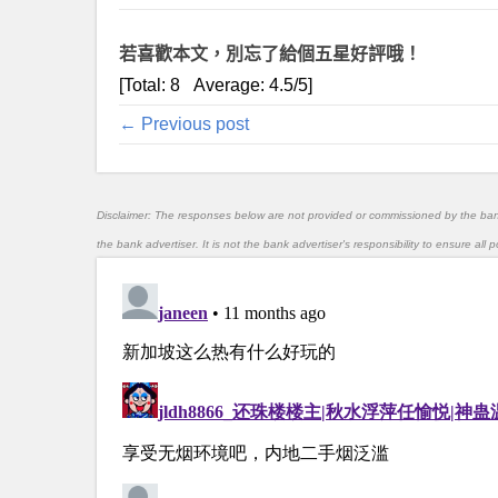
若喜歡本文，別忘了給個五星好評哦！
[Total:
8
Average:
4.5
/5]
← Previous post
Disclaimer: The responses below are not provided or commissioned by the ba
the bank advertiser. It is not the bank advertiser's responsibility to ensure al