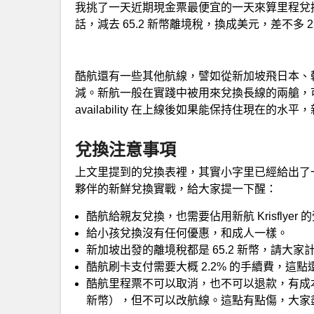
我挑了一天近期現金票最便宜的一天來算里程兌換價
話，減去 65.2 新幣離境稅，換成美元，差不多 2.
酷航還有一些其他航線，譬如從新加坡飛日本、
減。新航一般在實踐中被用來兌換長線的兩艙，可兩艙的
availability 在上線後如果能保持住現在的
兌換注意事項
上文里提到的兌換表裡，其實小字里已經給出了
夥伴的新鮮兌換實戰，給大家提一下醒：
酷航給親友兌換，也需要佔用新航 Krisflyer
給小孩兌換沒有任何優惠，和成人一樣。
新加坡出發的離境稅都是 65.2 新幣，請大
酷航刷卡支付需要大概 2.2% 的手續費，這
酷航里程票不可以取消，也不可以退款，有成本改日
新幣），但不可以改航線。這點有點傷，大家盡量訂臨