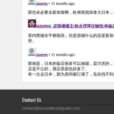
Contact Us
contact@uscreditcardguide.com