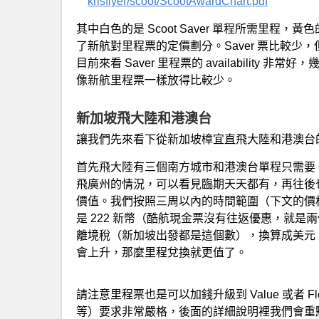
krisflyer/scoot/ScootAwardChart.pdf
其中白色的是 Scoot Saver 單程所需里程，黃色的是 S
了新航對里程票的定價劃分。Saver 票比較少，但
目前來看 Saver 里程票的 availabilit
像新航里程票一樣放得比較少。
新加坡飛大陸和港澳台
讓我們先來看下從新加坡樟宜直飛大陸和港澳台
首先飛大陸有三個南方城市和港澳台單程只需要 
飛廣州的情況，可以看見臨期天天都有，再往後
價值。我們按照三周以內的時間範圍（下文的價格同樣）
是 222 新幣（酷航現金票沒有往返優惠，就是
離境稅（新加坡出發都是這個數），換算成美元，差
會上升，那麼里程兌換就更值了。
請注意里程票也是可以加錢升級到 Value 或者
等）要求非常嚴格，後面的詳細說明裡我們會重