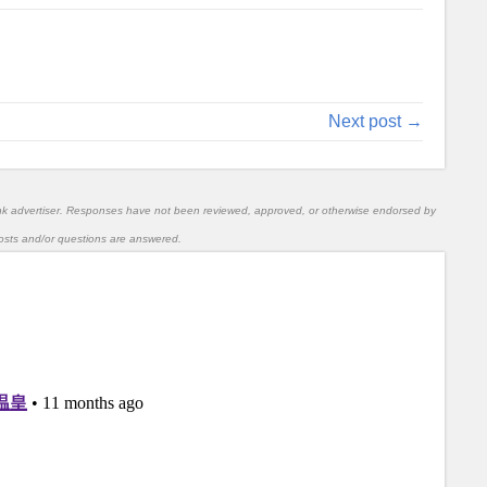
Next post →
nk advertiser. Responses have not been reviewed, approved, or otherwise endorsed by
l posts and/or questions are answered.