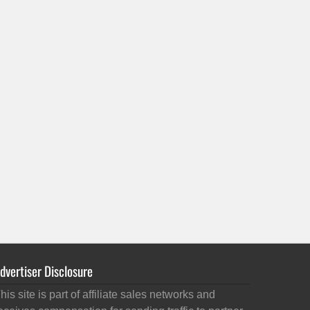
dvertiser Disclosure
his site is part of affiliate sales networks and