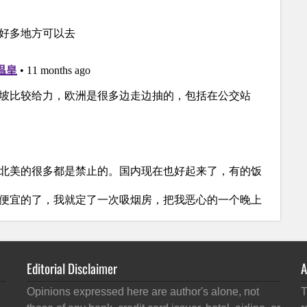
Editorial Disclaimer
A
Opinions expressed here are author's alone, not
T