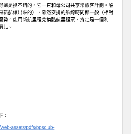
得還是挺不錯的。它一直和母公司共享常旅客計劃。酷
是新航讓出來的），雖然安排的航線時間都一般（相對
優勢。能用新航里程兌換酷航里程票，肯定是一個利
價比。
下：
/web-assets/pdfs/ppsclub-