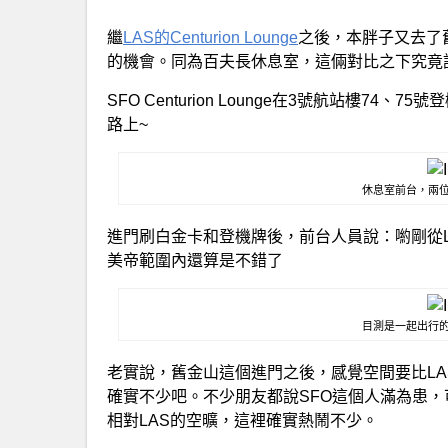
繼
LAS的Centurion Lounge
之後，本胖子又去了
的機會。同為百夫長休息室，這倆對比之下究竟
SFO Centurion Lounge在3號航站樓74、75號
路上~
休息室前台，兩
進門刷白金卡和登機牌後，前台人員說：喲剛從LA
美帝範圍內還算是不錯了
目測是一起出行
老實說，舊金山這個進門之後，感覺空間要比L
確實不少吧。不少朋友都說SFO這個人滿為患
相對LAS的空曠，這裡確實熱鬧不少。