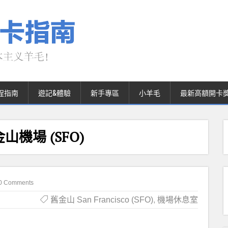
程指南
遊記&體驗
新手專區
小羊毛
最新高額開卡
機場 (SFO)
0 Comments
舊金山 San Francisco (SFO)
,
機場休息室