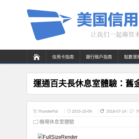
信用卡指南
銀行賬戶指南
點數里
運通百夫長休息室體驗：舊金山
ThunderFat
2015-10-09
2018-07-14
7
機場休息室體驗