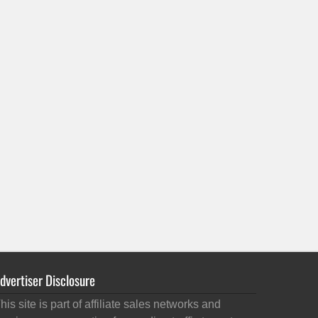
dvertiser Disclosure
his site is part of affiliate sales networks and