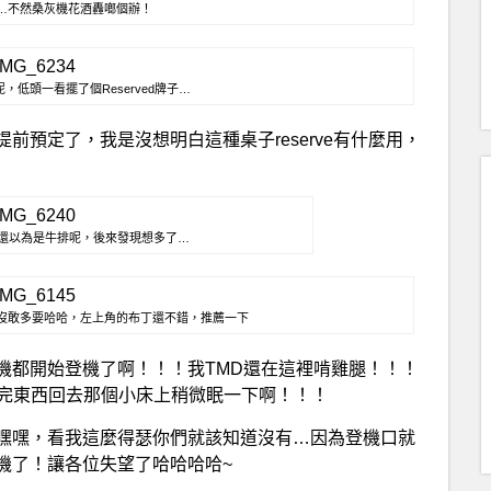
…不然桑灰機花酒轟啷個辦！
低頭一看擺了個Reserved牌子…
預定了，我是沒想明白這種桌子reserve有什麼用，
還以為是牛排呢，後來發現想多了…
沒敢多要哈哈，左上角的布丁還不錯，推薦一下
機都開始登機了啊！！！我TMD還在這裡啃雞腿！！！
打算吃完東西回去那個小床上稍微眠一下啊！！！
嘿嘿，看我這麼得瑟你們就該知道沒有…因為登機口就
就上灰機了！讓各位失望了哈哈哈哈~