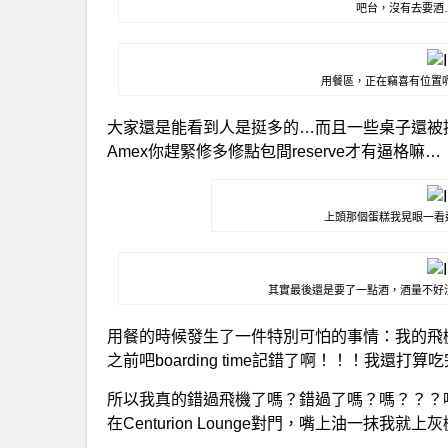
吧台，沒有去要酒
用餐區，正在竊喜有位置呢，
大家還是能看到人是挺多的…而且一些桌子還被提前
Amex你趕緊修多修點包間reserve才有逼格嘛…
上頭那個蛋糕我晃眼一看
其實最後還是要了一點酒，酒量不好
用餐的時候發生了一件特別可怕的事情：我的飛
之前吧boarding time記錯了啊！！！我還
所以我真的錯過飛機了嗎？錯過了嗎？嗎？？？
在Centurion Lounge對門，嘴上油一抹我