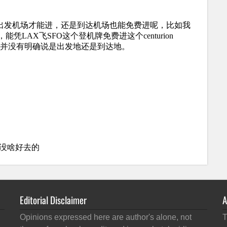
Editorial Disclaimer
A
Opinions expressed here are author's alone, not
T