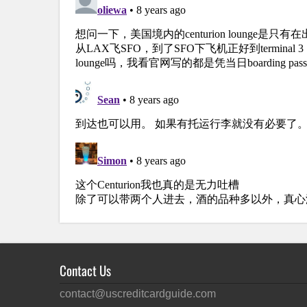
Contact Us
contact@uscreditcardguide.com