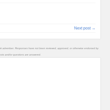
Next post →
nk advertiser. Responses have not been reviewed, approved, or otherwise endorsed by
l posts and/or questions are answered.