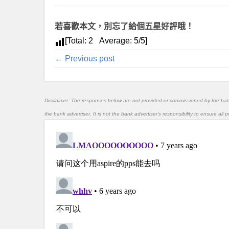
若喜歡本文，別忘了給個五星好評哦！
[Total:
2
Average:
5
/5]
← Previous post
Disclaimer: The responses below are not provided or commissioned by the ba
the bank advertiser. It is not the bank advertiser's responsibility to ensure al