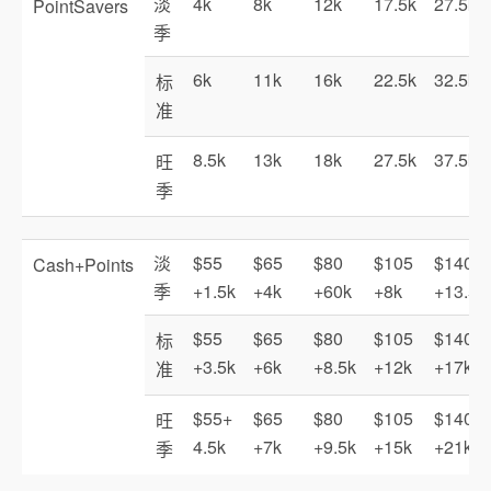
淡
4k
8k
12k
17.5k
27.5k
PointSavers
季
6k
11k
16k
22.5k
32.5k
标
准
8.5k
13k
18k
27.5k
37.5k
旺
季
淡
$55
$65
$80
$105
$140
Cash+Points
季
+1.5k
+4k
+60k
+8k
+13.5k
$55
$65
$80
$105
$140
标
+3.5k
+6k
+8.5k
+12k
+17k
准
$55+
$65
$80
$105
$140
旺
4.5k
+7k
+9.5k
+15k
+21k
季