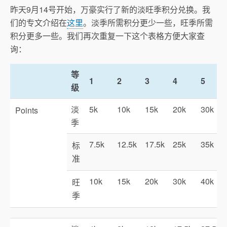
昨天9月14号开始，万豪实行了新的淡旺季积分兑换。我
们的专文介绍在
这里
。淡季所需积分更少一些，旺季所需
积分更多一些。我们再次重复一下这个表格方便大家查
询：
等
1
2
3
4
5
级
淡
5k
10k
15k
20k
30k
Points
季
7.5k
12.5k
17.5k
25k
35k
标
准
10k
15k
20k
30k
40k
旺
季