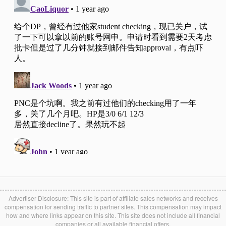
Advertiser Disclosure: This site is part of affiliate sales networks and receives
compensation for sending traffic to partner sites. This compensation may impact
how and where links appear on this site. This site does not include all financial
companies or all available financial offers.