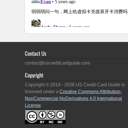
Contact Us
contact@uscreditcardguide.com
Copyright
Copyright © 2014 -
2026
US Credit Card Guide is
licensed under a
Creative Commons Attribution-
NonCommercial-NoDerivatives 4.0 International
License
.