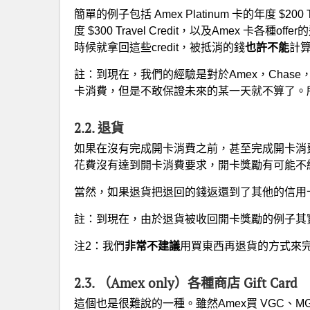
簡單的例子包括 Amex Platinum 卡的年度 $200 Trav
度 $300 Travel Credit，以及Amex 卡各種offer
時候就拿回這些credit，被抵消的錢
也許不能
計
註：到現在，我們的經驗是對於Amex，Chase，和Cit
卡消費，但是不敢保證未來的某一天就不算了。
2.2. 退貨
如果在沒有完成開卡消費之前，甚至完成開卡消
花費沒有達到開卡消費要求，開卡獎勵有可能不
當然，如果退貨把退回的錢返還到了其他的信用卡，或者
註：到現在，由於退貨被收回開卡獎勵的例子其
注2：我們
非常不建議
用買東西再退貨的方式來
2.3. （Amex only）各種商店 Gift Card
這個也是很難說的一種。雖然Amex買 VGC、MGC