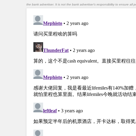
the bank advertiser. It is not the bank advertiser's responsibility to ensure al