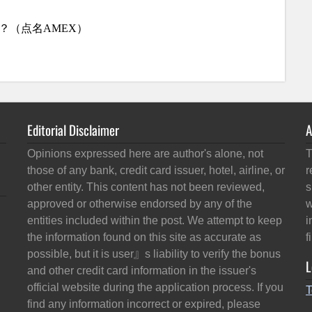
Editorial Disclaimer
A
Opinions expressed here are author's alone, not
T
those of any bank, credit card issuer, hotel, airline, or
r
other entity. This content has not been reviewed,
s
approved or otherwise endorsed by any of the
w
entities included within the post. We attempt to keep
i
the information found on this site as accurate as
f
possible, but it is user』s liability to verify the bonus
L
and other credit card information in the issuer's
official website during the application process. If you
T
find any information incorrect or expired, please