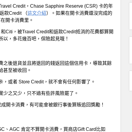
el Credit，Chase Sapphire Reserve (CSR) 卡的年
的返款Credit （
這文介紹
）。如果在開卡消費還沒完成的
算在開卡消費里。
i，被Travel Credit和返款Credit抵消的花費都算開
所以，多花幾百吧，保險起見哦！
費之後退貨並且將退回的錢返回這個信用卡，導致其餘
給甚至被收回。
 Store Credit，就不會有任何影響了。
實少之又少，只不過有些許風險罷了。
完成開卡消費，有可能會被銀行事後算賬追回獎勵！
、AGC 肯定不算開卡消費，買商店Gift Card比如