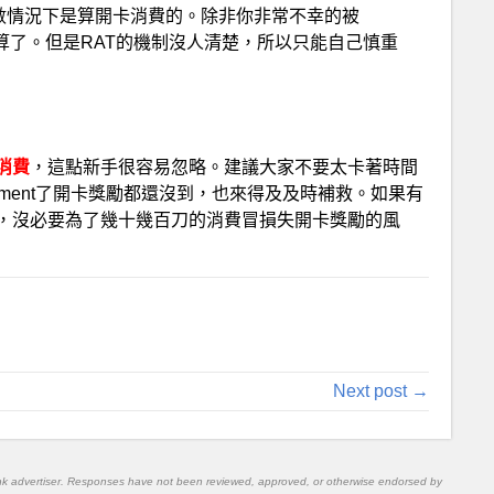
Card，等在多數情況下是算開卡消費的。除非你非常不幸的被
算了。但是RAT的機制沒人清楚，所以只能自己慎重
消費
，這點新手很容易忽略。建議大家不要太卡著時間
ement了開卡獎勵都還沒到，也來得及及時補救。如果有
，沒必要為了幾十幾百刀的消費冒損失開卡獎勵的風
Next post →
nk advertiser. Responses have not been reviewed, approved, or otherwise endorsed by