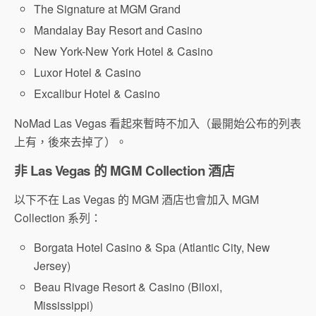
The Signature at MGM Grand
Mandalay Bay Resort and Casino
New York-New York Hotel & Casino
Luxor Hotel & Casino
Excalibur Hotel & Casino
NoMad Las Vegas 看起來暫時不加入（最開始公布的列表
上有，後來去掉了）。
非 Las Vegas 的 MGM Collection 酒店
以下不在 Las Vegas 的 MGM 酒店也會加入 MGM
Collection 系列：
Borgata Hotel Casino & Spa (Atlantic City, New
Jersey)
Beau Rivage Resort & Casino (Biloxi,
Mississippi)