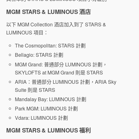
MGM STARS & LUMINOUS 酒店
以下 MGM Collection 酒店加入到了 STARS &
LUMINOUS 項目：
The Cosmopolitan: STARS 計劃
Bellagio: STARS 計劃
MGM Grand: 普通部分 LUMINOUS 計劃，
SKYLOFTS at MGM Grand 則是 STARS
ARIA：普通部分 LUMINOUS 計劃，ARIA Sky
Suite 則是 STARS
Mandalay Bay: LUMINOUS 計劃
Park MGM: LUMINOUS 計劃
Vdara: LUMINOUS 計劃
MGM STARS & LUMINOUS 福利