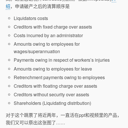
绍
，申请破产之后的清算顺序是
Liquidators costs
Creditors with fixed charge over assets
Costs incurred by an administrator
Amounts owing to employees for
wages/superannuation
Payments owing in respect of workers’s injuries
Amounts owing to employees for leave
Retrenchment payments owing to employees
Creditors with floating charge over assets
Creditors without security over assets
Shareholders (Liquidating distribution)
对于这个跳票了将近两年，一直活在ppt和视频里的产品，
我们又可以祭出这张图了……