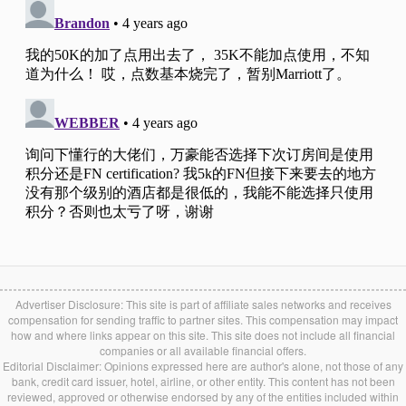
Advertiser Disclosure: This site is part of affiliate sales networks and receives
compensation for sending traffic to partner sites. This compensation may impact
how and where links appear on this site. This site does not include all financial
companies or all available financial offers.
Editorial Disclaimer: Opinions expressed here are author's alone, not those of any
bank, credit card issuer, hotel, airline, or other entity. This content has not been
reviewed, approved or otherwise endorsed by any of the entities included within