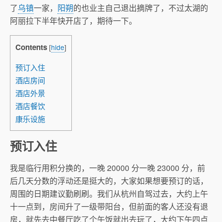
了
乌镇
一家，
阳朔
的也业主自己退出摘牌了，不过太湖的
阿丽拉下半年快开店了，期待一下。
Contents
[
hide
]
预订入住
酒店房间
酒店外景
酒店餐饮
康乐设施
预订入住
我是临行用积分换的，一晚 20000 分一晚 23000 分，前
后几天分数的浮动还是挺大的，大家如果想要预订的话，
周围的日期建议勤刷刷。我们从杭州自驾过去，大约上午
十一点到，房间升了一级带阳台，但前面的客人还没有退
房，就先去中餐厅吃了个午饭就出去玩了，大约下午四点