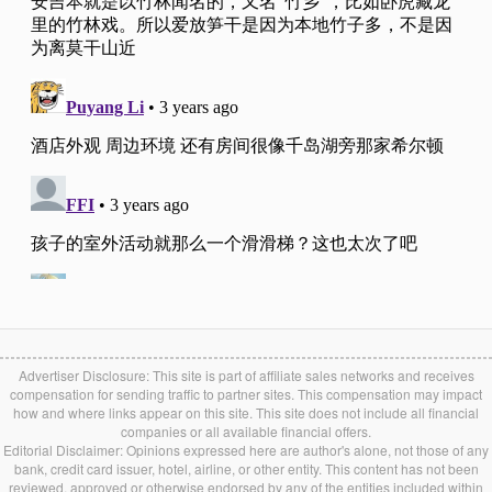
Advertiser Disclosure: This site is part of affiliate sales networks and receives
compensation for sending traffic to partner sites. This compensation may impact
how and where links appear on this site. This site does not include all financial
companies or all available financial offers.
Editorial Disclaimer: Opinions expressed here are author's alone, not those of any
bank, credit card issuer, hotel, airline, or other entity. This content has not been
reviewed, approved or otherwise endorsed by any of the entities included within