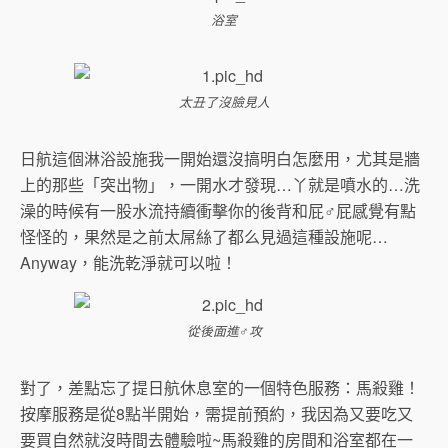
浴室
太丑了沒臉見人
日航這個淋浴設施我一開始還沒搞明白怎麼用，尤其是牆
上的那些「突出物」，一開水才發現…丫就是噴水的…洗
澡的時候有一股水流持續衝擊你的後背和屁♂屁感覺有點
怪怪的，果然是之前太屌絲了都么見過這種設施呢…
Anyway，能洗乾淨就可以啦！
從後面進♂攻
對了，差點忘了提日航休息室的一個特色服務：馬殺雞！
按摩服務是從8點半開始，需提前預約，我因為又要吃又
要買自然就沒時間去體驗啦~馬殺雞的房間和浴室都在一