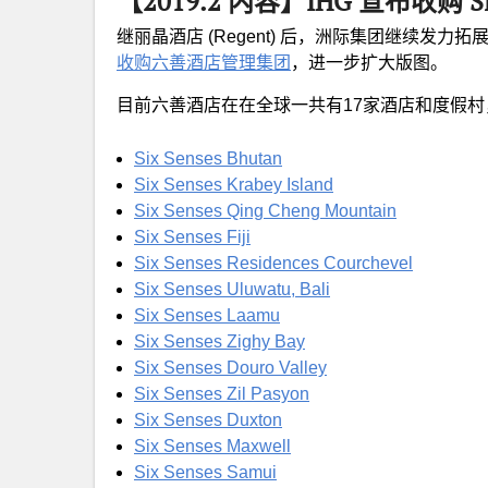
【2019.2 内容】IHG 宣布收购 Six
继丽晶酒店 (Regent) 后，洲际集团继续发
收购六善酒店管理集团
，进一步扩大版图。
目前六善酒店在在全球一共有17家酒店和度假
Six Senses Bhutan
Six Senses Krabey Island
Six Senses Qing Cheng Mountain
Six Senses Fiji
Six Senses Residences Courchevel
Six Senses Uluwatu, Bali
Six Senses Laamu
Six Senses Zighy Bay
Six Senses Douro Valley
Six Senses Zil Pasyon
Six Senses Duxton
Six Senses Maxwell
Six Senses Samui