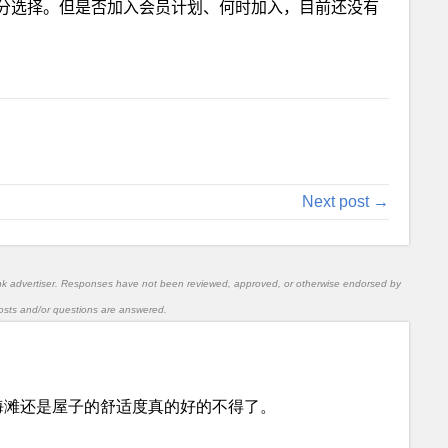
分选择。但是否加入会员计划、何时加入，目前还没有
Next post →
nk advertiser. Responses have not been reviewed, approved, or otherwise endorsed by
l posts and/or questions are answered.