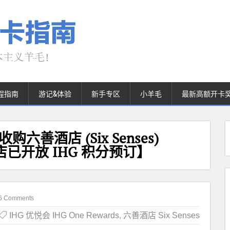
程指南
游记&体验
新手专区
小羊毛
最新高额开卡
购六善酒店 (Six Senses)
店已开放 IHG 积分预订】
6 Comments
IHG 优悦会 IHG One Rewards
,
六善酒店 Six Senses