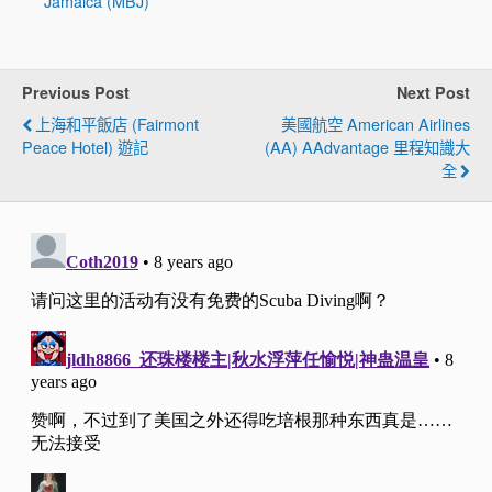
Jamaica (MBJ)
Previous Post
Next Post
上海和平飯店 (Fairmont
美國航空 American Airlines
Peace Hotel) 遊記
(AA) AAdvantage 里程知識大
全