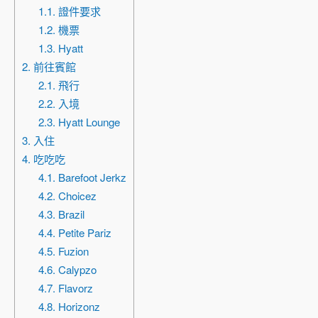
1.1. 證件要求
1.2. 機票
1.3. Hyatt
2. 前往賓館
2.1. 飛行
2.2. 入境
2.3. Hyatt Lounge
3. 入住
4. 吃吃吃
4.1. Barefoot Jerkz
4.2. Choicez
4.3. Brazil
4.4. Petite Pariz
4.5. Fuzion
4.6. Calypzo
4.7. Flavorz
4.8. Horizonz