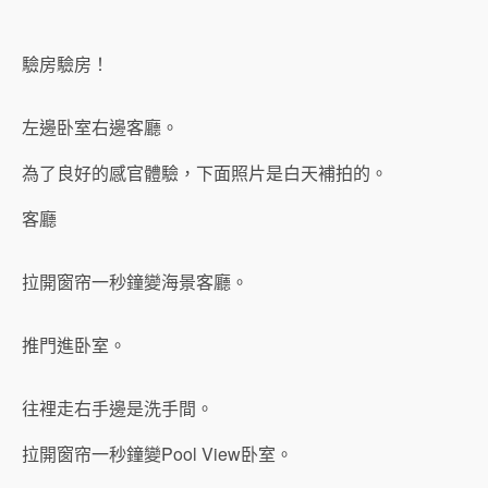
驗房驗房！
左邊卧室右邊客廳。
為了良好的感官體驗，下面照片是白天補拍的。
客廳
拉開窗帘一秒鐘變海景客廳。
推門進卧室。
往裡走右手邊是洗手間。
拉開窗帘一秒鐘變Pool View卧室。