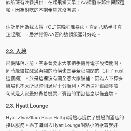
該航班有晚餐提供，在起飛當天早上AA還發來郵件提醒選
餐，因為對吃的不抱希望就沒有選。
估計是因為我太餓（CLT當晚狂風暴雨，直到八點半才真
正起飛），居然覺得AA管的這頓飯蜜汁好吃。
2.2. 入境
飛機降落之前，空乘會要求大家把手機等電子設備關閉，
同時繼續提醒過海關的時候也是要全程關閉的（用了must
這個詞）。於是這裡沒有圖全憑大家腦補。因為人不算多
機場也不大所以整個過程十分順利，不過這裡繼續啰嗦一
句就是大家最好帶着機票／賓館的預訂信息以備查驗。
2.3. Hyatt Lounge
Hyatt Ziva/Zilara Rose Hall 非常貼心提供了機場到酒店的
接送服務。過了海關去Hyatt Lounge喝點小酒歇着就好