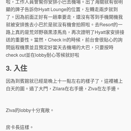
啦，工作人員會幫你安排小巴去機場。出了海關就有很明
顯的牌子告訴你Hyatt Lounge的位置，左轉走兩步就到
了。因為前面正好有一趟車要走，還沒有等到手機開機我
就被安排進去小巴於是就沒有機會拍照啦。去Resort的一
路上真的是荒郊野嶺黒漆馬烏，再次證明了Hyatt家安排接
送的重要性。當然，Check in的時候，前台會很貼心的詢
問返程機票並且預定好當天去機場的大巴，只要按時
check out並在lobby耐心等候就好啦
3. 入住
因為到賓館就已經是晚上十一點左右的樣子了，這裡補上
白天的圖。過了大門，Zilara在右手邊，Ziva在左手邊。
Ziva的lobby十分寬敞。
房卡長這樣。