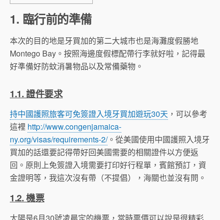
1. 臨行前的準備
本次的目的地是牙買加的第二大城市也是海灘度假勝地
Montego Bay。按照海邊度假標配帶行李就好啦，記得最
好準備好防蚊消暑物品以及常備藥物。
1.1. 證件要求
持中國護照旅客可免簽證入境牙買加遊玩30天
，可以參考
這裡
http://www.congenjamaica-
ny.org/visas/requirements-2/
。從美國使用中國護照入境牙
買加的話還要記得帶好回美國需要的相關證件以方便返
回。原則上免簽證入境需要打印好行程單，賓館預訂，資
金證明等，我這次沒有帶（不提倡），海關也並沒有問。
1.2. 機票
太陽是6月30號凌晨定的機票，當時票價可以說是很精彩