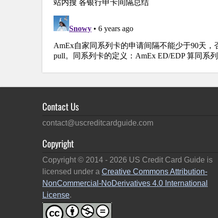
Contact Us
contact@uscreditcardguide.com
Copyright
Copyright © 2014 -
2026
US Credit Card Guide is
licensed under a
Creative Commons Attribution-
NonCommercial-NoDerivatives 4.0 International
License
.