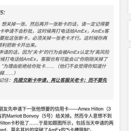
巧：
Card，想关掉一张、然后再开一张新卡的话，请一定记得要
卡申请不会秒批，这时候再打电话给AmEx，AmEx客
果要批这张新卡，必须关掉一张老卡才行。这时候你再
顺利把新卡开出来。
请的话，因为”关卡“的行为会被AmEx认定为“高风险
候打电话给AmEx，客服也有可能会以“你刚刚关掉了
？”为理由拒绝给你批卡……（他们不会觉得你知道什
解释……）
记住：
先提交新卡申请，再让客服关老卡；而不要先
申请下一张他想要的信用卡——Amex Hilton（3
arriott Bonvoy（5号）给关掉。然而令人意想不到
Hilton卡秒批了……于是如题图所示，包括当天申请的两
Card，莫名其妙的突破了AmEx的”5卡槽限制“。