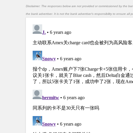
Disclaimer: The responses below are not provided or commissioned by the ba
the bank advertiser. It is not the bank advertiser's responsibility to ensure al