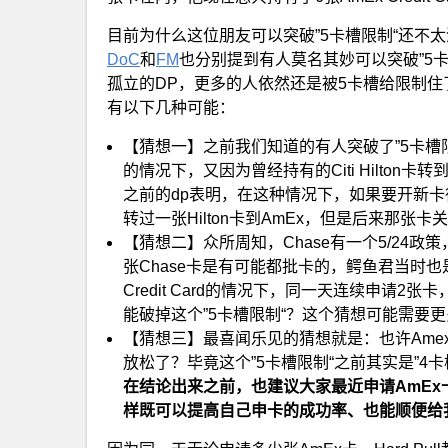
目前为什么这位朋友可以突破”5卡槽限制“还不太清楚
DoC
和
FM
也分别提到有人莫名其妙可以突破”5
孤立的DP，更多的人依然还是被5卡槽给限制
有以下几种可能：
【猜想一】之前我们知道的有人突破了”5卡槽限制“的
的情况下，又因为曾经持有的Citi Hilton卡转到
之前的dp表明，在这种情况下，如果要开新卡得
转过一张Hilton卡到AmEx，但是后来那张
【猜想二】众所周知，Chase有一个5/24政
张Chase卡是有可能都批卡的，鳄鱼君当时也
Credit Card的情况下，同一天连续申请
能破掉这个”5卡槽限制“？这个猜想可能需要更多
【猜想三】最喜闻乐见的猜想就是：也许Ame
放松了？毕竟这个”5卡槽限制“之前其实是”4卡
在结论出来之前，也建议大家最近申请AmE
样既可以提高自己申卡的成功率、也能顺便给