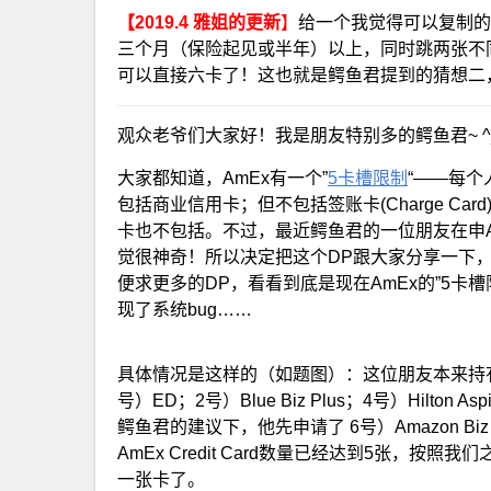
【2019.4 雅姐的更新
】
给一个我觉得可以复制的
三个月（保险起见或半年）以上，同时跳两张不同系列的
可以直接六卡了！这也就是鳄鱼君提到的猜想二
观众老爷们大家好！我是朋友特别多的鳄鱼君~ ^
大家都知道，AmEx有一个”
5卡槽限制
“——每个人
包括商业信用卡；但不包括签账卡(Charge Card)
卡也不包括。不过，最近鳄鱼君的一位朋友在申Am
觉很神奇！所以决定把这个DP跟大家分享一下，
便求更多的DP，看看到底是现在AmEx的”5卡
现了系统bug……
具体情况是这样的（如题图）：这位朋友本来持有的AmEx
号）ED；2号）Blue Biz Plus；4号）Hilton A
鳄鱼君的建议下，他先申请了 6号）Amazon Bi
AmEx Credit Card数量已经达到5张，
一张卡了。