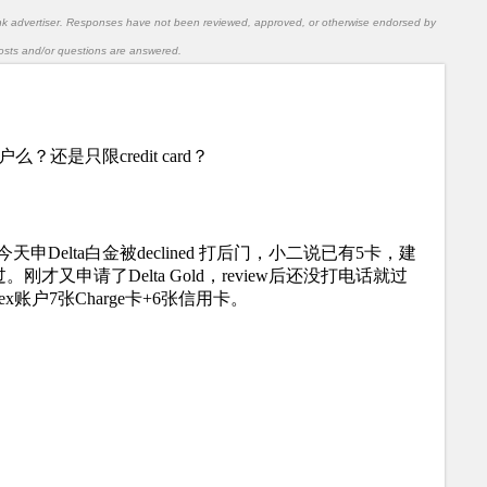
nk advertiser. Responses have not been reviewed, approved, or otherwise endorsed by
l posts and/or questions are answered.