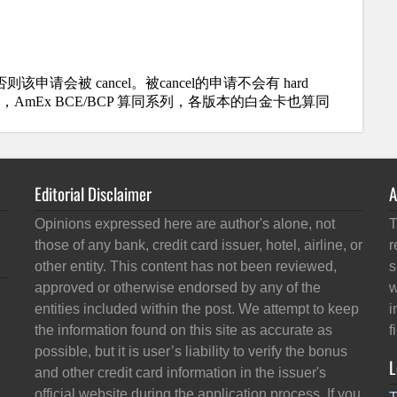
Editorial Disclaimer
A
Opinions expressed here are author's alone, not
T
those of any bank, credit card issuer, hotel, airline, or
r
other entity. This content has not been reviewed,
s
approved or otherwise endorsed by any of the
w
entities included within the post. We attempt to keep
i
the information found on this site as accurate as
f
possible, but it is user’s liability to verify the bonus
L
and other credit card information in the issuer's
official website during the application process. If you