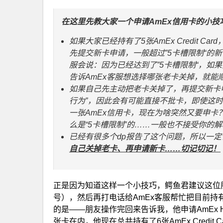
在这里先教大家一个申请AmEx信用卡的小技
如果大家已经持有了5张AmEx Credit 
先提交新卡申请，一般超过”5卡槽限制“的新
服会说：因为已经达到了”5卡槽限制“，如
告诉AmEx客服想选择哪张老卡关掉，就能
如果自己先主动把老卡关掉了，再提交新卡申
行为”，因此会有可能直接不批卡，即使这时
一张AmEx信用卡，现在为啥突然又要申卡
么是“5卡槽限制”的……一般也不接受你的
已经有很多个dp报告了这个问题，所以一定
自己关掉老卡、再申请新卡……切记切记！
正是因为知道这样一个小技巧，鳄鱼君建议这位朋友先
号），然后再打电话给AmEx客服帮忙把目前持有的M
的是——朋友操作完回来告诉我，他申请AmEx 
张卡在内，他现在总共持有了6张AmEx Credit 