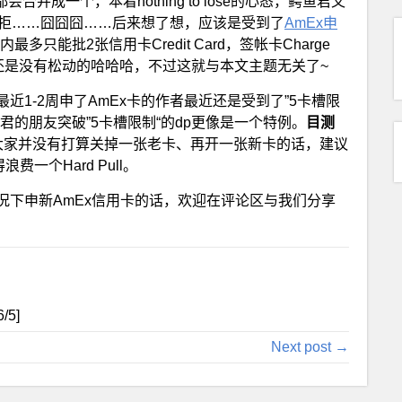
会合并成一个，本着nothing to lose的心态，鳄鱼君又
秒拒……囧囧囧……后来想了想，应该是受到了
AmEx申
最多只能批2张信用卡Credit Card，签帐卡Charge
则】还是没有松动的哈哈哈，不过这就与本文主题无关了~
1-2周申了AmEx卡的作者最近还是受到了”5卡槽限
的朋友突破”5卡槽限制“的dp更像是一个特例。
目测
大家并没有打算关掉一张老卡、再开一张新卡的话，建议
一个Hard Pull。
的情况下申新AmEx信用卡的话，欢迎在评论区与我们分享
6
/5]
Next post →