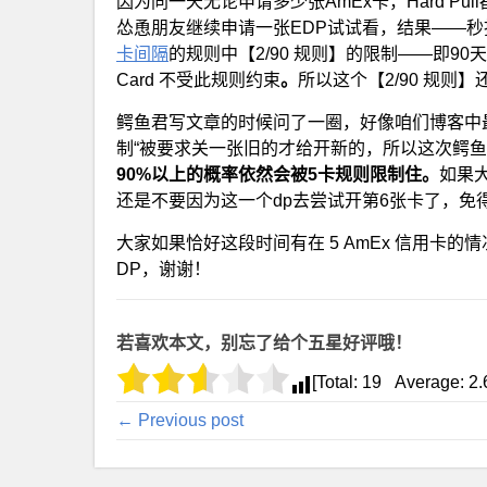
因为同一天无论申请多少张AmEx卡，Hard Pull都
怂恿朋友继续申请一张EDP试试看，结果——
卡间隔
的规则中【2/90 规则】的限制——即90天内
Card 不受此规则约束
。
所以这个【2/90 规
鳄鱼君写文章的时候问了一圈，好像咱们博客中最近
制“被要求关一张旧的才给开新的，所以这次鳄鱼君
90%以上的概率依然会被5卡规则限制住。
如果
还是不要因为这一个dp去尝试开第6张卡了，免得浪费
大家如果恰好这段时间有在 5 AmEx 信用卡
DP，谢谢！
若喜欢本文，别忘了给个五星好评哦！
[Total:
19
Average:
2.
← Previous post