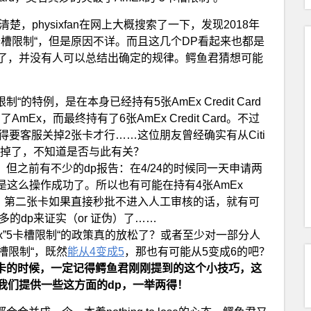
，physixfan在网上大概搜索了一下，发现2018年
卡槽限制“，但是原因不详。而且这几个DP看起来也都是
住了，并没有人可以总结出确定的规律。鳄鱼君猜想可能
特例，是在本身已经持有5张AmEx Credit Card
了AmEx，而最终持有了6张AmEx Credit Card。不过
要客服关掉2张卡才行……这位朋友曾经确实有从Citi
卡关掉了，不知道是否与此有关？
策，但之前有不少的dp报告：在4/24的时候同一天申请两
是这么操作成功了。所以也有可能在持有4张AmEx
2张卡，第二张卡如果直接秒批不进入人工审核的话，就有可
的dp来证实（or 证伪）了……
x”5卡槽限制“的政策真的放松了？或者至少对一部分人
槽限制“，既然
能从4变成5
，那也有可能从5变成6的吧？
x卡的时候，一定记得鳄鱼君刚刚提到的这个小技巧，这
我们提供一些这方面的dp，一举两得！