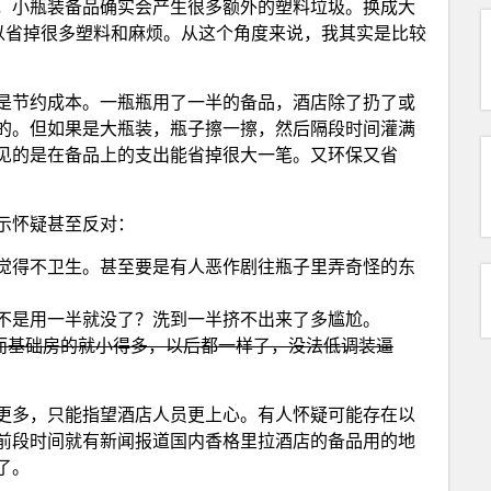
，小瓶装备品确实会产生很多额外的塑料垃圾。换成大
可以省掉很多塑料和麻烦。从这个角度来说，我其实是比较
是节约成本。一瓶瓶用了一半的备品，酒店除了扔了或
的。但如果是大瓶装，瓶子擦一擦，然后隔段时间灌满
见的是在备品上的支出能省掉很大一笔。又环保又省
示怀疑甚至反对：
觉得不卫生。甚至要是有人恶作剧往瓶子里弄奇怪的东
不是用一半就没了？洗到一半挤不出来了多尴尬。
，而基础房的就小得多，以后都一样了，没法低调装逼
更多，只能指望酒店人员更上心。有人怀疑可能存在以
前段时间就有新闻报道国内香格里拉酒店的备品用的地
了。