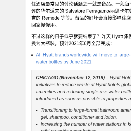
住酒店最常见的讨论话题之一就是备品。一般每
评的华尔道夫的 Salvatore Ferragamo/丽思
吉的 Remede 等等。备品的好坏会直接影响
回家慢慢用。
不过这样的日子似乎就要结束了？昨天 Hyatt
换为大瓶装，预计2021年6月全部完成：
All Hyatt brands worldwide will move to larg
water bottles by June 2021
CHICAGO (November 12, 2019)
– Hyatt Hot
initiatives to reduce waste at Hyatt hotels glo
amenities and reducing single-use water bottle
introduced as soon as possible in properties 
Transitioning to large-format bathroom ameni
gel, shampoo, conditioner and lotion.
Increasing the number of water stations in k