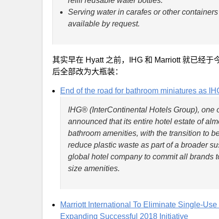
refill reusable water bottles.
Serving water in carafes or other containers
available by request.
其实早在 Hyatt 之前，IHG 和 Marriot
后全部改为大瓶装：
End of the road for bathroom miniatures as IHG
IHG® (InterContinental Hotels Group), one o
announced that its entire hotel estate of al
bathroom amenities, with the transition to be
reduce plastic waste as part of a broader su
global hotel company to commit all brands t
size amenities.
Marriott International To Eliminate Single-Us
Expanding Successful 2018 Initiative