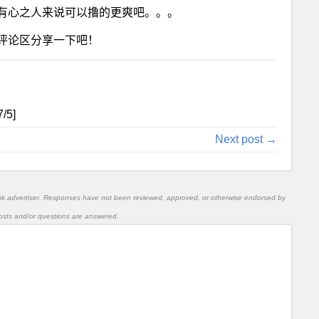
有心之人来说可以撸的更爽吧。。。
评论区分享一下吧！
7
/5]
Next post →
nk advertiser. Responses have not been reviewed, approved, or otherwise endorsed by
l posts and/or questions are answered.