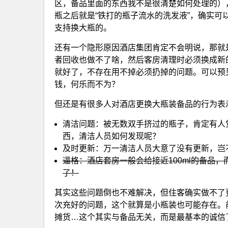
区，备品里面的东西我不是很清楚如何处理的）
瓶之后就是“铁打的瓶子流水的洗发液”，确实
支持换大瓶的。
还有一个隐形原因酒店集团肯定不会明说，那就
者回收也做不了啥，然后客房清理时必须换成新
就好了，不存在用不掉必须扔掉的问题。可以预
钱，何乐而不为？
但还是有很多人对酒店更换大瓶装备品的行为表
清洁问题：被无数双手挤过的瓶子，肯定有人
西，清洁人员如何发现呢？
及时更新：万一清洁人员大意了没有更新，岂
逼格：酒店套房一般会给接近100ml的备品
了！
其实这些问题倒也不难解决，但住客确实做不了
次充好的问题，这个就算是小瓶装也可能存在。
摊货…这个其实与备品无关，而是最基本的诚信