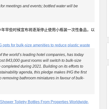
 for meetings and events; bottled water will be
t 就已经于今年早些时候宣布将逐渐停止使用小瓶装一次性备品，以
 opts for bulk-size amenities to reduce plastic waste
f the world’s leading hotel companies, has today
most 843,000 guest rooms will switch to bulk-size
 completed during 2021. Building on its efforts to
stainability agenda, this pledge makes IHG the first
o removing bathroom miniatures in favour of bulk-
e Shower Toiletry Bottles From Properties Worldwide,