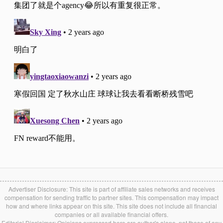
Advertiser Disclosure: This site is part of affiliate sales networks and receives
compensation for sending traffic to partner sites. This compensation may impact
how and where links appear on this site. This site does not include all financial
companies or all available financial offers.
Editorial Disclaimer: Opinions expressed here are author's alone, not those of any