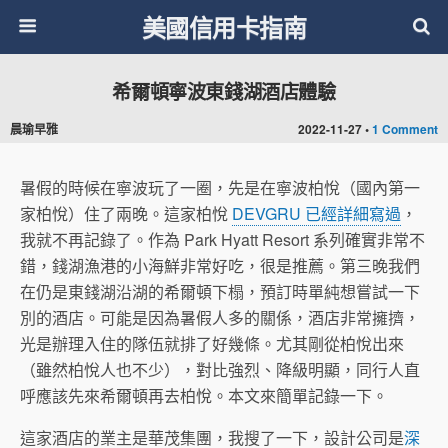
美國信用卡指南
希爾頓寧波東錢湖酒店體驗
晨瑜早雅
2022-11-27 •
1 Comment
暑假的時候在寧波玩了一圈，先是在寧波柏悅（國內第一
家柏悅）住了兩晚。這家柏悅
DEVGRU 已經詳細寫過
，
我就不再記錄了。作為 Park Hyatt Resort 系列確實非常不
錯，錢湖漁港的小海鮮非常好吃，很是推薦。第三晚我們
在仍是東錢湖沿湖的希爾頓下榻，預訂時單純想嘗試一下
別的酒店。可能是因為暑假人多的關係，酒店非常擁擠，
光是辦理入住的隊伍就排了好幾條。尤其剛從柏悅出來
（雖然柏悅人也不少），對比強烈、降級明顯，同行人直
呼應該先來希爾頓再去柏悅。本文來簡單記錄一下。
這家酒店的業主是華茂集團，我搜了一下，設計公司是
深