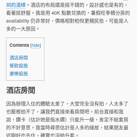
圳的湯樺
。酒店的布局還是挺不錯的，設計感也是有的，
看著挺舒服。我是用 40K 點數兌換的，暑假旺季積分房的
availability 仍非常好，價格相對柏悅更親民些，可能是人
多的一大原因。
Contents
[
hide
]
酒店房間
餐飲設施
康樂設施
酒店房間
因為辦理入住的體驗太差了，大堂完全沒有拍，人太多了
也壓根拍不了，讓我們直接來看房間吧。前台直接和我
說，鑽卡（估計她是指水鑽）只能升一級，肯定不給套房
的不好意思。我當時尋思估計是人多的緣故，結果朋友最
近剛好也去住，確實也沒給升套。