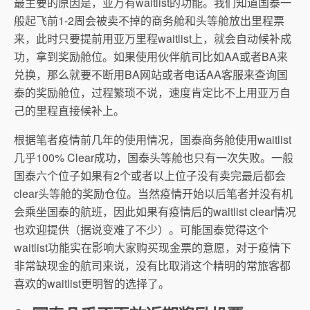
最主要的原因是，亚万有waitlist的功能。我们知道国泰一
般起飞前1-2周会被卖不掉的商务舱和头等舱放出里程票
来，此时只要提前用亚万里程waitlist上，就会自动候补成
功，拿到奖励舱位。如果使用伙伴航司比如AA或者BA来
兑换，那么就要不断用BA网站或者电话AA客服来查询国
泰的奖励舱位，过程繁琐不说，速度肯定比不上用亚万自
己的里程直接候补上。
根据笔者疫情前几年的使用情况，国泰商务舱使用waitlist
几乎100% Clear成功，国泰头等舱也只有一次失败。一般
国泰六个位子如果有2个或者以上位子没有卖完最后都会
clear头等舱的奖励仓位。当然疫情开始以后笔者并没有机
会乘坐国泰的航班，因此如果有疫情后的waitlist clear情况
也欢迎提供（据说变难了不少）。可能国泰觉得这个
waitlist功能实在影响大家购买现金票的意愿，对于疫情下
非常缺现金的航司来说，没有比取消这个精明的常旅客都
喜欢的waitlist更明智的选择了。