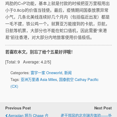
鸡肋的C+P功能，基本上就是付款的时候把亚万里程用出
小于0.8c/p的价值当钱使。最后，疫情期间国泰放票异常
小气，几条北美线连续好几个月内（包括临近出发）都是
一毛不拔，铁公鸡一个。就算亚万能搜到的卡航，芬航，
日航等机票，大部分也不能在蛇口值机，因此需要“来港
易”前往香港，对大部分内地旅客使用价值极低。
若喜欢本文，别忘了给个五星好评哦！
[Total:
9
Average:
4.2
/5]
Categories:
寰宇一家 Oneworld
,
新闻
Tags:
亚洲万里通 Asia Miles
,
国泰航空 Cathay Pacific
(CX)
Previous Post
Next Post
Aeroplan 将与 Chase 合
老干部风的北京瑞吉体验——外