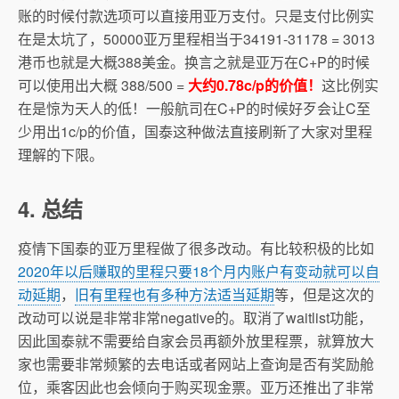
账的时候付款选项可以直接用亚万支付。只是支付比例实
在是太坑了，50000亚万里程相当于34191-31178 = 3013
港币也就是大概388美金。换言之就是亚万在C+P的时候
可以使用出大概 388/500 =
大约0.78c/p的价值！
这比例实
在是惊为天人的低！一般航司在C+P的时候好歹会让C至
少用出1c/p的价值，国泰这种做法直接刷新了大家对里程
理解的下限。
4. 总结
疫情下国泰的亚万里程做了很多改动。有比较积极的比如
2020年以后赚取的里程只要18个月内账户有变动就可以自
动延期
，
旧有里程也有多种方法适当延期
等，但是这次的
改动可以说是非常非常negative的。取消了waitlist功能，
因此国泰就不需要给自家会员再额外放里程票，就算放大
家也需要非常频繁的去电话或者网站上查询是否有奖励舱
位，乘客因此也会倾向于购买现金票。亚万还推出了非常