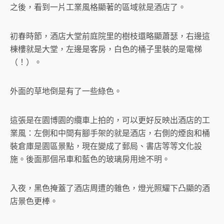
之後，看到一片工業風格顯著的區域就是酒店了。
初春時節，酒店大堂前庭院里的樹枝還略顯蕭瑟，右邊這
棟樓就是大堂，左邊是客房，白色的桶子里裝的是電梯
（！）。
外面的草地倒是有了一些綠色。
這張是在園博園的纜車上拍的，可以更好反映出酒店的工
業風：左側和中間有腳手架的就是酒店，右側的煙囪和桶
裝倉庫是園區景點，現在變成了郵局、書店等等文化設
施。後面那個吊車和藍色的玻璃房用途不明。
入夜，黑色掩蓋了酒店周遭的雜色，燈光照耀下凸顯的酒
店景色更棒。