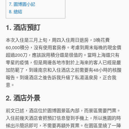
7. 園博園小記
8. 總結
1. 酒店預訂
本次入住是三月上旬，周四入住周日退房，3晚花費
60,000積分，沒有使用套房券。考慮到周末每晚的現金價
超過200刀，應該說用積分還是很值的。當時上海還只有
零星的疫情，但是周邊各地市對於上海來的客人已經是嚴
加防範了，到達南京和入住酒店之前需要有48小時的核酸
報告。到達酒店之後告訴我升級了私湯溫泉房，正合我
意。
2. 酒店外景
前文已述，酒店位於園博園景區內部，而景區需要門票。
入住前幾天酒店會把預訂信息發到手機上，所以進園的時
候出示簡訊即可，不需要再額外買票。在園區里繞了一陣