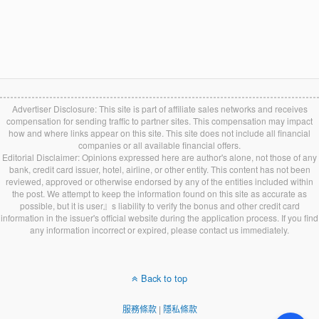
Advertiser Disclosure: This site is part of affiliate sales networks and receives
compensation for sending traffic to partner sites. This compensation may impact
how and where links appear on this site. This site does not include all financial
companies or all available financial offers.
Editorial Disclaimer: Opinions expressed here are author's alone, not those of any
bank, credit card issuer, hotel, airline, or other entity. This content has not been
reviewed, approved or otherwise endorsed by any of the entities included within
the post. We attempt to keep the information found on this site as accurate as
possible, but it is user』s liability to verify the bonus and other credit card
information in the issuer's official website during the application process. If you find
any information incorrect or expired, please contact us immediately.
Back to top
服務條款
|
隱私條款