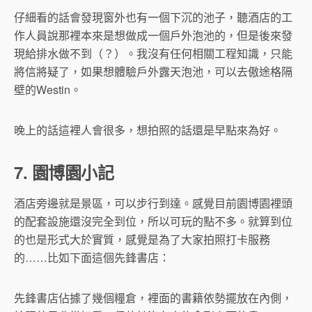
仔細看的話會發現窗外也有一個下沉的池子，聽酒店的工
作人員說那裡本來是想做成一個戶外泡池的，但是後來發
現給排水做不到（？）。我沒有任何相關工程知識，只能
將信將疑了，如果想體驗戶外露天泡池，可以去傲途格隔
壁的Westin。
晚上的話這裡人會很多，想拍照的話還是早點來為好。
7. 園博園小記
酒店旁邊就是景區，可以步行到達。感覺目前園博園裡頭
的配套設施還沒完全到位，所以可玩的點不多。就算到位
的也是形式大於實質，感覺是為了大家拍照打卡服務
的……比如下面這個先鋒書店：
先鋒書店佔據了幾個糧倉，裡面的書籍依勢擺放在內側，