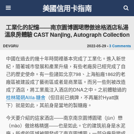
美國信用卡指南
工業化的記憶——南京園博園珺懋傲途格酒店私湯
溫泉房體驗 CAST Nanjing, Autograph Collection
DEVGRU
2022-05-29 •
3 Comments
中國在過去的幾十年時間裡基本完成了工業化。進入新世
紀，隨著城市發展和產業升級，有些老廠房已經完成了自
己的歷史使命。有一些諸如北京798、上海船廠1862的老
廠區被建設成了藝術區或者是商業區。而另一些則被改造
成了酒店，將工業風注入酒店的DNA之中。之前體驗過的
桂林陽朔Alila·糖舍
（但目前已摘牌，不再屬於Hyatt旗
下）就是如此，其前身是當地的製糖廠。
今天要介紹的這家酒店——南京南京園博園珺（jùn）懋
（mào）傲途格精選——也是如此。它的建筑前身是水泥
廠，所處的區域被開發成了南京園博園，一部分廠房變成