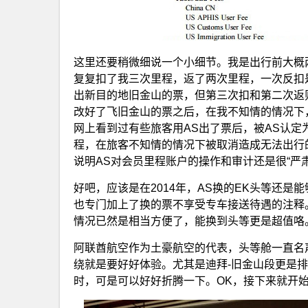
这里还要稍微细说一个小细节。我是出行前大概
复复扣了我三次里程，返了两次里程，一次反扣
出新目的地旧金山的票，但第三次扣和第二次返
改好了飞旧金山的票之后，在我不知情的情况下
网上看到过有些旅客用AS出了票后，被AS认
程，在旅客不知情的情况下被取消造成无法出行
说明AS对会员里程账户的操作和审计还是很“严
好吧，应该是在2014年，AS换的EK头等还是
也专门加上了换的票不享受专车接送待遇的注释
情况已然是相当方便了，能换到头等更是超值咯
阿联酋航空作为土豪航空的代表，头等舱一直名
绕就是要好好体验。尤其是迪拜-旧金山段更是排
时，可是可以好好折腾一下。OK，接下来就开始