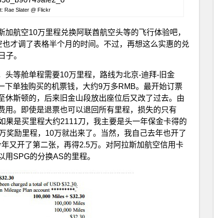
t: Rae Slater @ Flickr
斯加航空10万里程兑换阿联酋航空头等的飞行体验吧，
航空也才调了表格半个月的时间。不过，再想这么实惠的兑
日子。
头等舱单程需要10万里程，路线为北京-迪拜-旧金
了一下单独购买的机票钱，大约9万多RMB。最开始订票
至休斯顿的，后来旧金山段放出座位后又改了过去。由
费用。即使是退票也可以退回所有里程，损失的只有
源如果是买里程大约2111刀，我主要是头一年保金卡得的
万奖励里程，10万就出来了。当然，我自己去年也开了
今年又开了第二张，再得2.5万。对阿拉斯加航空信用卡
用SPG的分换AS的里程。