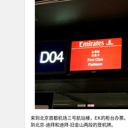
来到北京首都机场三号航站楼，EK的柜台办票
到北京-迪拜和迪拜-旧金山两段的登机牌。