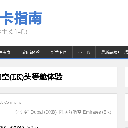
程指南
游记&体验
新手专区
小羊毛
最新高额开卡
空(EK)头等舱体验
65 Comments
迪拜 Dubai (DXB)
,
阿联酋航空 Emirates (EK)