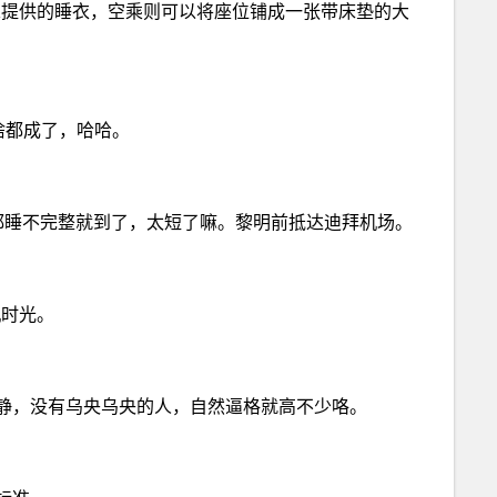
K提供的睡衣，空乘则可以将座位铺成一张带床垫的大
啥都成了，哈哈。
都睡不完整就到了，太短了嘛。黎明前抵达迪拜机场。
机时光。
静，没有乌央乌央的人，自然逼格就高不少咯。