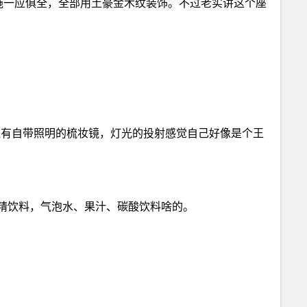
种设施一应俱全，全部用土豪金木纹装饰。不过老实讲这个座
还有自带照明的梳妆镜，灯光的投射感觉自己好像是个王
精饮料，气泡水、果汁、碳酸饮料啥的。